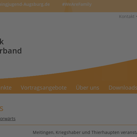
pingjugend-Augsburg.de
#WeAreFamily
Kontakt
k
erband
nkte
Vortragsangebote
Über uns
Download
s
vorwärts
Meitingen, Kriegshaber und Thierhaupten veranst