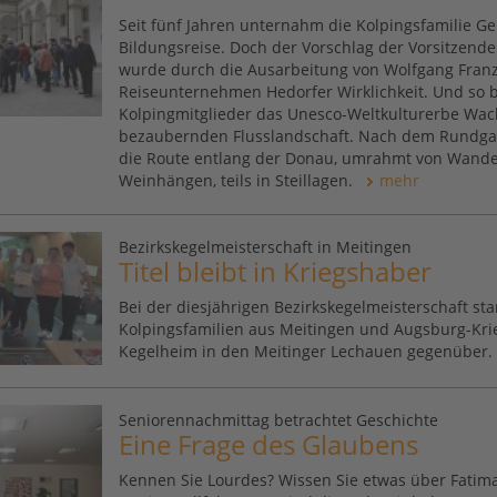
Seit fünf Jahren unternahm die Kolpingsfamilie Ge
Bildungsreise. Doch der Vorschlag der Vorsitzenden
wurde durch die Ausarbeitung von Wolfgang Franz
Reiseunternehmen Hedorfer Wirklichkeit. Und so b
Kolpingmitglieder das Unesco-Weltkulturerbe Wac
bezaubernden Flusslandschaft. Nach dem Rundgan
die Route entlang der Donau, umrahmt von Wand
Weinhängen, teils in Steillagen.
mehr
Bezirkskegelmeisterschaft in Meitingen
Titel bleibt in Kriegshaber
Bei der diesjährigen Bezirkskegelmeisterschaft st
Kolpingsfamilien aus Meitingen und Augsburg-Kr
Kegelheim in den Meitinger Lechauen gegenüber.
Seniorennachmittag betrachtet Geschichte
Eine Frage des Glaubens
Kennen Sie Lourdes? Wissen Sie etwas über Fatim