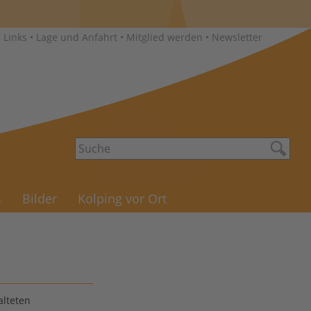
•
Links
•
Lage und Anfahrt
•
Mitglied werden
•
Newsletter
s
Bilder
Kolping vor Ort
alteten