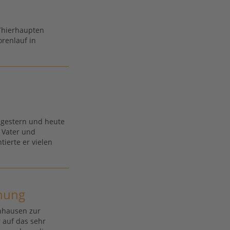
 Thierhaupten
renlauf in
 gestern und heute
 Vater und
ierte er vielen
fnung
chhausen zur
 auf das sehr