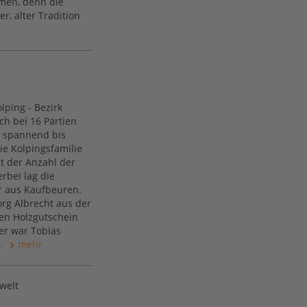
men, denn die
r, alter Tradition
lping - Bezirk
ch bei 16 Partien
r spannend bis
ie Kolpingsfamilie
t der Anzahl der
rbei lag die
er aus Kaufbeuren.
org Albrecht aus der
en Holzgutschein
er war Tobias
.
mehr
welt