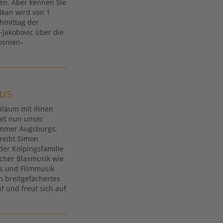
ten. Aber kennen Sie
lkan wird von 1
chmittag der
-Jakobovic über die
osnien-
aus
ubiläum mit ihnen
ndet nun unser
immer Augsburgs,
reibt Simon
der Kolpingsfamilie
scher Blasmusik wie
s und Filmmusik
in breitgefächertes
 und freut sich auf