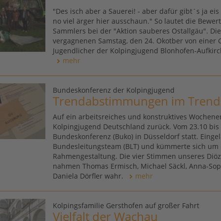
"Des isch aber a Sauerei! - aber dafür gibt´s ja ei
no viel ärger hier ausschaun." So lautet die Bewe
Sammlers bei der "Aktion sauberes Ostallgäu". D
vergagnenen Samstag, den 24. Okotber von einer
Jugendlicher der Kolpingjugend Blonhofen-Aufkirch
mehr
Bundeskonferenz der Kolpingjugend
Trendabstimmungen im Trend
Auf ein arbeitsreiches und konstruktives Wochenen
Kolpingjugend Deutschland zurück. Vom 23.10 bis 
Bundeskonferenz (Buko) in Düsseldorf statt. Einge
Bundesleitungsteam (BLT) und kümmerte sich um 
Rahmengestaltung. Die vier Stimmen unseres Diö
nahmen Thomas Ermisch, Michael Säckl, Anna-Sop
Daniela Dörfler wahr.
mehr
Kolpingsfamilie Gersthofen auf großer Fahrt
Vielfalt der Wachau