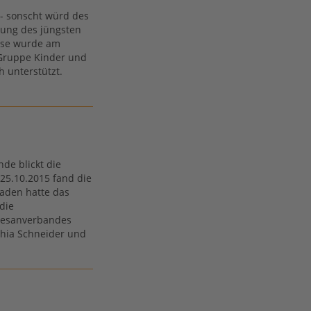
s - sonscht würd des
rtung des jüngsten
iese wurde am
 Gruppe Kinder und
 unterstützt.
de blickt die
25.10.2015 fand die
laden hatte das
die
zesanverbandes
hia Schneider und