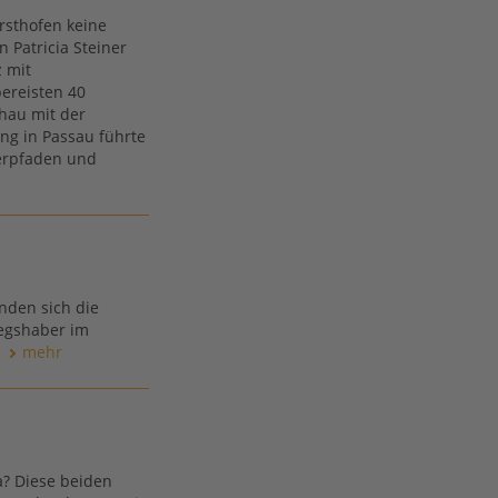
rsthofen keine
 Patricia Steiner
 mit
ereisten 40
hau mit der
g in Passau führte
erpfaden und
anden sich die
iegshaber im
mehr
a? Diese beiden