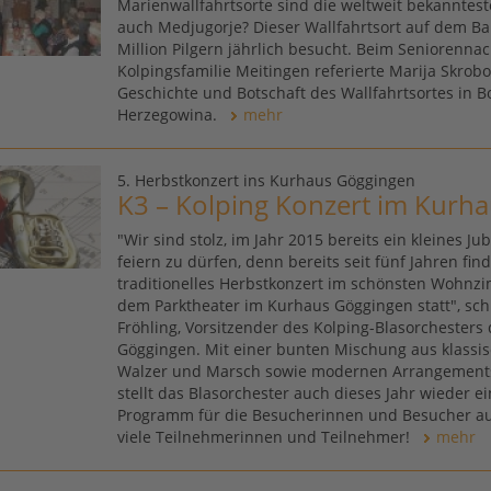
Marienwallfahrtsorte sind die weltweit bekanntes
auch Medjugorje? Dieser Wallfahrtsort auf dem Ba
Million Pilgern jährlich besucht. Beim Seniorenna
Kolpingsfamilie Meitingen referierte Marija Skrobo
Geschichte und Botschaft des Wallfahrtsortes in B
Herzegowina.
mehr
5. Herbstkonzert ins Kurhaus Göggingen
K3 – Kolping Konzert im Kurh
"Wir sind stolz, im Jahr 2015 bereits ein kleines J
feiern zu dürfen, denn bereits seit fünf Jahren fi
traditionelles Herbstkonzert im schönsten Wohnz
dem Parktheater im Kurhaus Göggingen statt", sch
Fröhling, Vorsitzender des Kolping-Blasorchesters 
Göggingen. Mit einer bunten Mischung aus klassi
Walzer und Marsch sowie modernen Arrangement
stellt das Blasorchester auch dieses Jahr wieder e
Programm für die Besucherinnen und Besucher auf
viele Teilnehmerinnen und Teilnehmer!
mehr