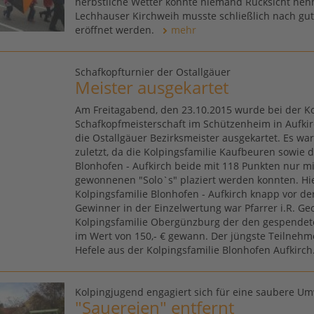
herbstliche Wetter konnte niemand Rücksicht neh
Lechhauser Kirchweih musste schließlich nach gute
eröffnet werden.
mehr
Schafkopfturnier der Ostallgäuer
Meister ausgekartet
Am Freitagabend, den 23.10.2015 wurde bei der Ko
Schafkopfmeisterschaft im Schützenheim in Aufkir
die Ostallgäuer Bezirksmeister ausgekartet. Es wa
zuletzt, da die Kolpingsfamilie Kaufbeuren sowie d
Blonhofen - Aufkirch beide mit 118 Punkten nur mi
gewonnenen "Solo`s" plaziert werden konnten. Hie
Kolpingsfamilie Blonhofen - Aufkirch knapp vor d
Gewinner in der Einzelwertung war Pfarrer i.R. Ge
Kolpingsfamilie Obergünzburg der den gespendet
im Wert von 150,- € gewann. Der jüngste Teilnehm
Hefele aus der Kolpingsfamilie Blonhofen Aufkirch
Kolpingjugend engagiert sich für eine saubere Um
"Sauereien" entfernt