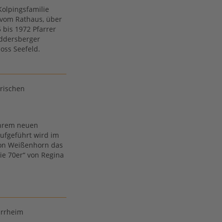
Kolpingsfamilie
vom Rathaus, über
bis 1972 Pfarrer
iddersberger
oss Seefeld.
orischen
ihrem neuen
Aufgeführt wird im
von Weißenhorn das
die 70er“ von Regina
arrheim