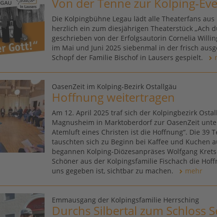
Von der Tenne zur Kolping-Eve
Die Kolpingbühne Legau lädt alle Theaterfans aus
herzlich ein zum diesjährigen Theaterstück „Ach du
geschrieben von der Erfolgsautorin Cornelia Willin
im Mai und Juni 2025 siebenmal in der frisch au
Schopf der Familie Bischof in Lausers gespielt.
OasenZeit im Kolping-Bezirk Ostallgäu
Hoffnung weitertragen
Am 12. April 2025 traf sich der Kolpingbezirk Osta
Magnusheim in Marktoberdorf zur OasenZeit unte
Atemluft eines Christen ist die Hoffnung“. Die 39
tauschten sich zu Beginn bei Kaffee und Kuchen 
begannen Kolping-Diözesanpräses Wolfgang Kret
Schöner aus der Kolpingsfamilie Fischach die Hoff
uns gegeben ist, sichtbar zu machen.
mehr
Emmausgang der Kolpingsfamilie Herrsching
Durchs Silbertal zum Schloss S