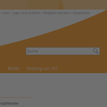
•
Links
•
Lage und Anfahrt
•
Mitglied werden
•
Newsletter
s
Bilder
Kolping vor Ort
hopftheater