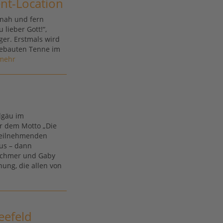
nt-Location
 nah und fern
 lieber Gott!“,
ger. Erstmals wird
sgebauten Tenne im
mehr
llgäu im
r dem Motto „Die
 Teilnehmenden
aus – dann
schmer und Gaby
nung, die allen von
eefeld