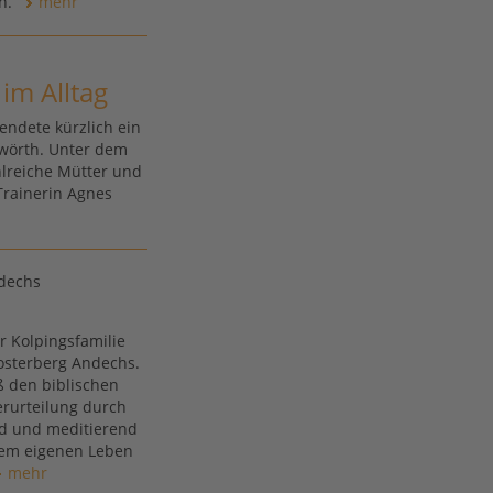
en.
mehr
im Alltag
endete kürzlich ein
wörth. Unter dem
lreiche Mütter und
Trainerin Agnes
ndechs
r Kolpingsfamilie
osterberg Andechs.
ß den biblischen
erurteilung durch
nd und meditierend
hrem eigenen Leben
mehr