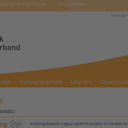
pingjugend-Augsburg.de
#WeAreFamily
Kontakt
k
erband
nkte
Vortragsangebote
Über uns
Download
s
vorwärts
Kolpingsfamilie Legau spielt Komödie in neuem Sc