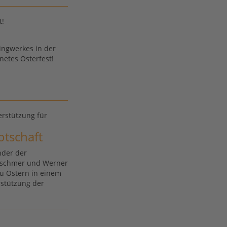
t!
ingwerkes in der
etes Osterfest!
erstützung für
tschaft
nder der
etschmer und Werner
 zu Ostern in einem
rstützung der