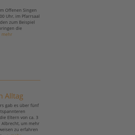
n
eim Offenen Singen
00 Uhr, im Pfarrsaal
den zum Beispiel
bringen die
mehr
n Alltag
rs gab es über fünf
ntspannteren
die Eltern von ca. 3
a Albrecht, um mehr
weisen zu erfahren