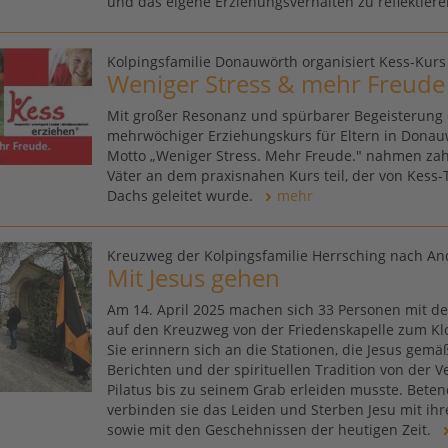
und das eigene Erziehungsverhalten zu reflektier
Kolpingsfamilie Donauwörth organisiert Kess-Kurs
Weniger Stress & mehr Freude 
Mit großer Resonanz und spürbarer Begeisterung 
mehrwöchiger Erziehungskurs für Eltern in Donau
Motto „Weniger Stress. Mehr Freude." nahmen zah
Väter an dem praxisnahen Kurs teil, der von Kess-
Dachs geleitet wurde.
mehr
Kreuzweg der Kolpingsfamilie Herrsching nach A
Mit Jesus gehen
Am 14. April 2025 machen sich 33 Personen mit de
auf den Kreuzweg von der Friedenskapelle zum Kl
Sie erinnern sich an die Stationen, die Jesus gemä
Berichten und der spirituellen Tradition von der V
Pilatus bis zu seinem Grab erleiden musste. Bete
verbinden sie das Leiden und Sterben Jesu mit i
sowie mit den Geschehnissen der heutigen Zeit.