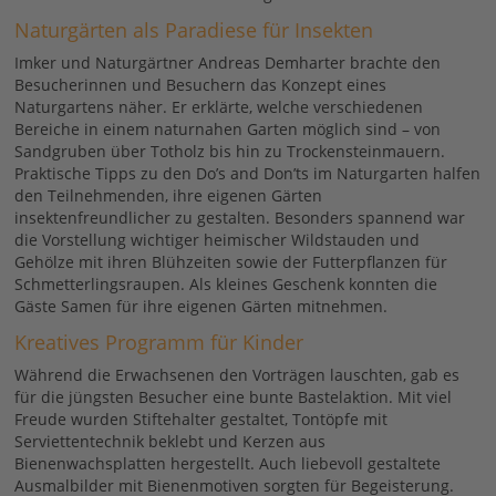
Naturgärten als Paradiese für Insekten
Imker und Naturgärtner Andreas Demharter brachte den
Besucherinnen und Besuchern das Konzept eines
Naturgartens näher. Er erklärte, welche verschiedenen
Bereiche in einem naturnahen Garten möglich sind – von
Sandgruben über Totholz bis hin zu Trockensteinmauern.
Praktische Tipps zu den Do’s and Don’ts im Naturgarten halfen
den Teilnehmenden, ihre eigenen Gärten
insektenfreundlicher zu gestalten. Besonders spannend war
die Vorstellung wichtiger heimischer Wildstauden und
Gehölze mit ihren Blühzeiten sowie der Futterpflanzen für
Schmetterlingsraupen. Als kleines Geschenk konnten die
Gäste Samen für ihre eigenen Gärten mitnehmen.
Kreatives Programm für Kinder
Während die Erwachsenen den Vorträgen lauschten, gab es
für die jüngsten Besucher eine bunte Bastelaktion. Mit viel
Freude wurden Stiftehalter gestaltet, Tontöpfe mit
Serviettentechnik beklebt und Kerzen aus
Bienenwachsplatten hergestellt. Auch liebevoll gestaltete
Ausmalbilder mit Bienenmotiven sorgten für Begeisterung.