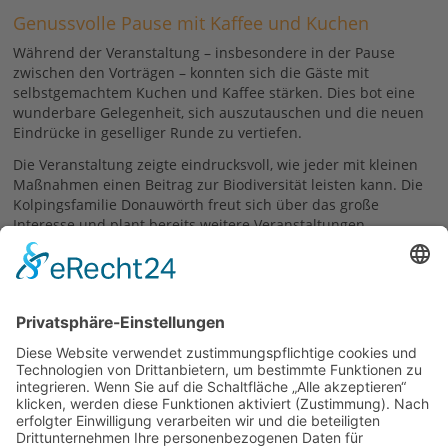
Genussvolle Pause mit Kaffee und Kuchen
Während der Veranstaltung – insbesondere in der Pause
zwischen den Vorträgen – konnten sich die Gäste mit
selbstgemachtem Kuchen und Kaffee stärken. Dies bot eine
wunderbare Gelegenheit, sich auszutauschen und die neuen
Eindrücke in geselliger Runde zu vertiefen.
Die Veranstaltung zeigte eindrucksvoll, wie jeder mit kleinen
Maßnahmen einen Beitrag zur Biodiversität leisten kann. Die
Kolpingsfamilie Donauwörth freut sich über das große
Interesse und plant bereits weitere Veranstaltungen.
Regina Hofstetter
22.03.2025
zurück
Links