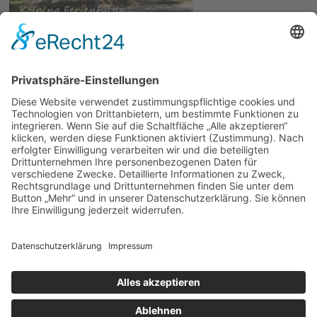
© 2026 | Kolpingwerk Diözesanverband Augsburg
Website von
sinntun
mit
flix.CMS
Datenschutzerklärung
|
Impressum