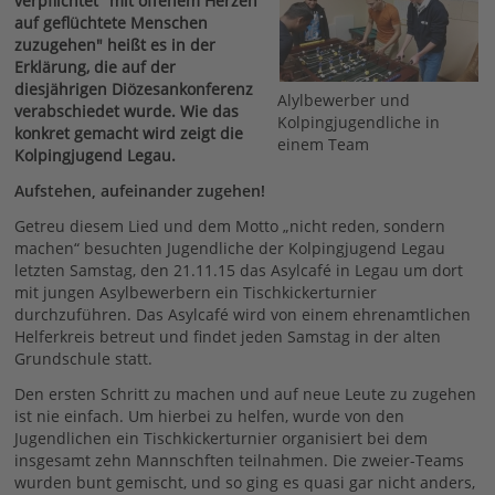
verpflichtet "mit offenem Herzen
auf geflüchtete Menschen
zuzugehen" heißt es in der
Erklärung, die auf der
diesjährigen Diözesankonferenz
Alylbewerber und
verabschiedet wurde. Wie das
Kolpingjugendliche in
konkret gemacht wird zeigt die
einem Team
Kolpingjugend Legau.
Aufstehen, aufeinander zugehen!
Getreu diesem Lied und dem Motto „nicht reden, sondern
machen“ besuchten Jugendliche der Kolpingjugend Legau
letzten Samstag, den 21.11.15 das Asylcafé in Legau um dort
mit jungen Asylbewerbern ein Tischkickerturnier
durchzuführen. Das Asylcafé wird von einem ehrenamtlichen
Helferkreis betreut und findet jeden Samstag in der alten
Grundschule statt.
Den ersten Schritt zu machen und auf neue Leute zu zugehen
ist nie einfach. Um hierbei zu helfen, wurde von den
Jugendlichen ein Tischkickerturnier organisiert bei dem
insgesamt zehn Mannschften teilnahmen. Die zweier-Teams
wurden bunt gemischt, und so ging es quasi gar nicht anders,