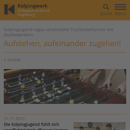
Kolpingwerk
Diözesanverband
Suche
Menü
Augsburg
Kolpingjugend Legau veranstaltet Tischkickerturnier mit
Asylbewerbern
Aufstehen, aufeinander zugehen!
zurück
21.11.2015
Die Kolpingjugend fühlt sich