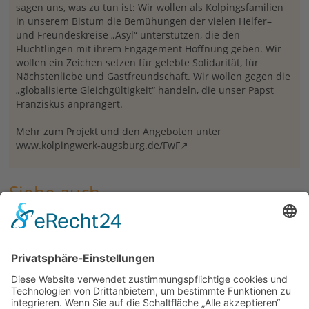
sagen uns, was zu tun ist: Wir wollen als Kolpingsfamilien
in unserem Bistum die Bemühungen der vielen Helfer–
und Freundeskreise „Asyl“ unterstützen, die den
Flüchtlingen mit ihrem Engagement Hoffnung geben. Wir
wollen ein Zeichen setzen für gelebte Solidarität, für
Nächstenliebe und Gastfreundschaft. Wir wollen gegen die
„globalisierte Gleichgültigkeit“ handeln, die unser Papst
Franziskus anprangert.
Mehr zum Projekt und den Angeboten unter
www.kolpingwerk-augsburg.de/FwF
Siehe auch
Projekt Fremde werden Freunde
Nächster Halt: Heimat los. Bericht über die
Diözesankonferenz 2015
Erklärung der Diözesankonferenz zum Thema Flucht und
Asyl