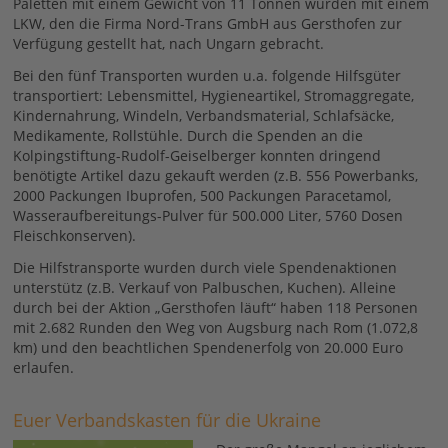
Paletten mit einem Gewicht von 11 Tonnen wurden mit einem
LKW, den die Firma Nord-Trans GmbH aus Gersthofen zur
Verfügung gestellt hat, nach Ungarn gebracht.
Bei den fünf Transporten wurden u.a. folgende Hilfsgüter
transportiert: Lebensmittel, Hygieneartikel, Stromaggregate,
Kindernahrung, Windeln, Verbandsmaterial, Schlafsäcke,
Medikamente, Rollstühle. Durch die Spenden an die
Kolpingstiftung-Rudolf-Geiselberger konnten dringend
benötigte Artikel dazu gekauft werden (z.B. 556 Powerbanks,
2000 Packungen Ibuprofen, 500 Packungen Paracetamol,
Wasseraufbereitungs-Pulver für 500.000 Liter, 5760 Dosen
Fleischkonserven).
Die Hilfstransporte wurden durch viele Spendenaktionen
unterstütz (z.B. Verkauf von Palbuschen, Kuchen). Alleine
durch bei der Aktion „Gersthofen läuft“ haben 118 Personen
mit 2.682 Runden den Weg von Augsburg nach Rom (1.072,8
km) und den beachtlichen Spendenerfolg von 20.000 Euro
erlaufen.
Euer Verbandskasten für die Ukraine