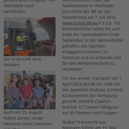
Höchstädt nach
Sammelstelle in Höchstädt
Gersthofen
berichtete der BR für die
Abendschau am 7. Juli 2022
(
www.kolink.de/wo
). Ca. 160
Ehrenamtliche haben bis zum
Ende der Sammelaktion Ende
September in der Sammelstelle
geholfen, die Spenden
entgegenzunehmen, zu
sortieren und zu erfassen und
Der erste LKW wird
für den Weitertransport zu
beladen
verpacken.
Für den ersten Transport am 1.
April 2022 wurde der LKW von
der Spedition Andreas Schmidt
AG kostenlost zur Verfügung
gestellt. Hendrik Claaßen
brachte 12 Tonnen Hilfsgüter
Auch am 23. August
auf 30 Paletten nach Ungarn.
haben wieder einige
Gröbel-Transporte aus
Personen beim Sortieren
Bobingen führte am 19. Mai