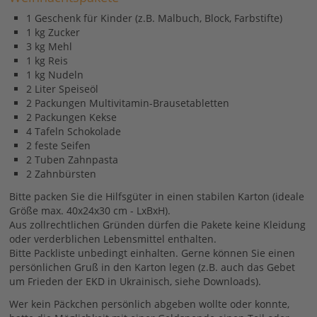
1 Geschenk für Kinder (z.B. Malbuch, Block, Farbstifte)
1 kg Zucker
3 kg Mehl
1 kg Reis
1 kg Nudeln
2 Liter Speiseöl
2 Packungen Multivitamin-Brausetabletten
2 Packungen Kekse
4 Tafeln Schokolade
2 feste Seifen
2 Tuben Zahnpasta
2 Zahnbürsten
Bitte packen Sie die Hilfsgüter in einen stabilen Karton (ideale
Größe max. 40x24x30 cm - LxBxH).
Aus zollrechtlichen Gründen dürfen die Pakete keine Kleidung
oder verderblichen Lebensmittel enthalten.
Bitte Packliste unbedingt einhalten. Gerne können Sie einen
persönlichen Gruß in den Karton legen (z.B. auch das Gebet
um Frieden der EKD in Ukrainisch, siehe Downloads).
Wer kein Päckchen persönlich abgeben wollte oder konnte,