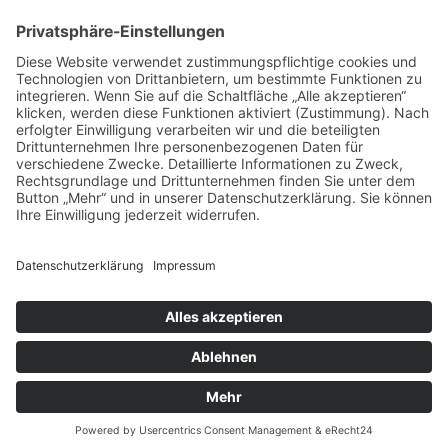
Ukraine
Bundesministerium Finanzen steuerliche Behandlung
Ukraine-Hilfe
Kolping – Netzwerk Ukraine (Kolpingwerk Deutschland)
Padlet: Kolping Netzwerk Ukraine
Versicherungsschutz ehrenamtliche Helfer (BGW)
VerbraucherService Bayern bietet ab sofort Ukraine-
Helfer*innen kostenlose Beratung an
© 2026 | Kolpingwerk Diözesanverband Augsburg
Website von
sinntun
mit
flix.CMS
Datenschutzerklärung
|
Impressum