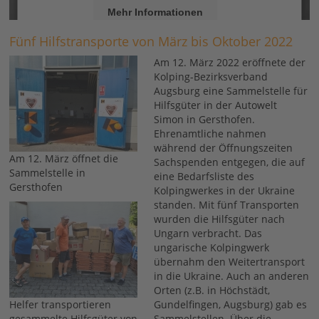
Mehr Informationen
Fünf Hilfstransporte von März bis Oktober 2022
Akzeptieren
Am 12. März 2022 eröffnete der
Usercentrics Consent Management
powered by
Kolping-Bezirksverband
Platform
eRecht24
&
Augsburg eine Sammelstelle für
Hilfsgüter in der Autowelt
Simon in Gersthofen.
Ehrenamtliche nahmen
während der Öffnungszeiten
Am 12. März öffnet die
Sachspenden entgegen, die auf
Sammelstelle in
eine Bedarfsliste des
Gersthofen
Kolpingwerkes in der Ukraine
standen. Mit fünf Transporten
wurden die Hilfsgüter nach
Ungarn verbracht. Das
ungarische Kolpingwerk
übernahm den Weitertransport
in die Ukraine. Auch an anderen
Orten (z.B. in Höchstädt,
Helfer transportieren
Gundelfingen, Augsburg) gab es
gesammelte Hilfsgüter von
Sammelstellen. Über die