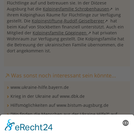
Flüchtlinge auf und betreuuen sie. In der Diözese
Augsburg hat die
Kolpingsfamilie Schrobenhausen
in
ihrem Kolpinghaus Räume für Flüchtlinge zur Verfügung
gestellt. Die
Kolpingstiftung-Rudolf-Geiselberger
hat
beim Kauf von Stockbetten finanziell unterstützt. Auch ein
Mitglied der
Kolpingsfamilie Göggingen
hat privaten
Wohnraum zur Verfügung gestellt. Die Kolpingsfamilie hat
die Betreuung der ukrainischen Familie übernommen, die
dort angekommen ist.
Was sonst noch interessant sein könnte...
www.ukraine-hilfe.bayern.de
Krieg in der Ukraine auf www.dbk.de
Hilfsmöglichkeiten auf www.bistum-augsburg.de
"Wo finden die Menschen aus der Ukraine Hilfe?" auf
www.caritas-augsburg.de
Fürbitte für Karfreitag angesichts des Krieges in der