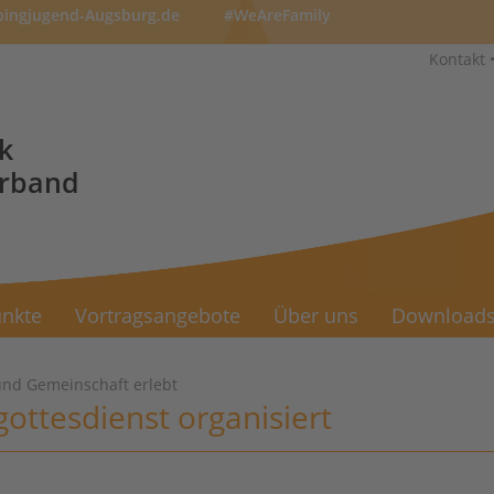
pingjugend-Augsburg.de
#WeAreFamily
Kontakt
k
erband
nkte
Vortragsangebote
Über uns
Download
nd Gemeinschaft erlebt
ottesdienst organisiert