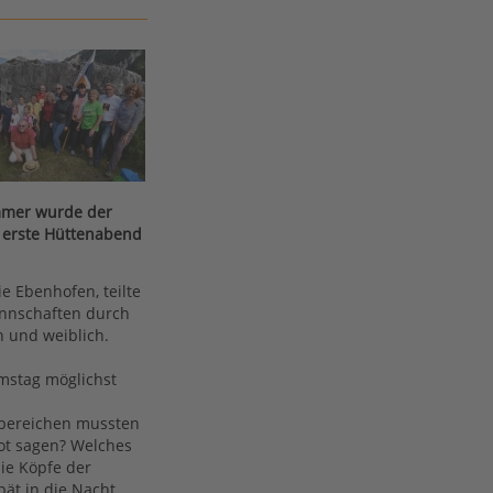
immer wurde der
er erste Hüttenabend
ie Ebenhofen, teilte
annschaften durch
h und weiblich.
amstag möglichst
sbereichen mussten
bot sagen? Welches
ie Köpfe der
pät in die Nacht