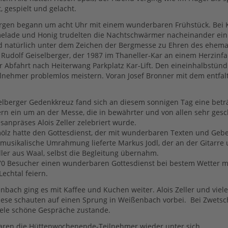
, gespielt und gelacht.
rgen begann um acht Uhr mit einem wunderbaren Frühstück. Bei K
lade und Honig trudelten die Nachtschwärmer nacheinander ein
d natürlich unter dem Zeichen der Bergmesse zu Ehren des ehema
Rudolf Geiselberger, der 1987 im Thaneller-Kar an einem Herzinfar
 Abfahrt nach Heiterwang Parkplatz Kar-Lift. Den eineinhalbstünd
ilnehmer problemlos meistern. Voran Josef Bronner mit dem entfal
lberger Gedenkkreuz fand sich an diesem sonnigen Tag eine beträ
n ein um an der Messe, die in bewährter und von allen sehr gesc
sanpräses Alois Zeller zelebriert wurde.
ölz hatte den Gottesdienst, der mit wunderbaren Texten und Geb
e musikalische Umrahmung lieferte Markus Jodl, der an der Gitarre 
ler aus Waal, selbst die Begleitung übernahm.
70 Besucher einen wunderbaren Gottesdienst bei bestem Wetter m
Lechtal feiern.
nbach ging es mit Kaffee und Kuchen weiter. Alois Zeller und viel
zese schauten auf einen Sprung in Weißenbach vorbei. Bei Zwets
iele schöne Gespräche zustande.
waren die Hüttenwochenende-Teilnehmer wieder unter sich.