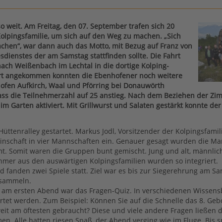
so weit. Am Freitag, den 07. September trafen sich 20
Kolpingsfamilie, um sich auf den Weg zu machen. „Sich
hen“, war dann auch das Motto, mit Bezug auf Franz von
esdienstes der am Samstag stattfinden sollte. Die Fahrt
 nach Weißenbach im Lechtal in die dortige Kolping-
ort angekommen konnten die Ebenhofener noch weitere
ofen Aufkirch, Waal und Pförring bei Donauwörth
ass die Teilnehmerzahl auf 25 anstieg. Nach dem Beziehen der Z
 im Garten aktiviert. Mit Grillwurst und Salaten gestärkt konnte d
Hüttenralley gestartet. Markus Jodl, Vorsitzender der Kolpingsfamil
inschaft in vier Mannschaften ein. Genauer gesagt wurden die M
t. Somit waren die Gruppen bunt gemischt. Jung und alt, männlic
hmer aus den auswärtigen Kolpingsfamilien wurden so integriert.
 fanden zwei Spiele statt. Ziel war es bis zur Siegerehrung am S
 sammeln.
 am ersten Abend war das Fragen-Quiz. In verschiedenen Wissen
tet werden. Zum Beispiel: Können Sie auf die Schnelle das 8. Ge
eit am öftesten gebraucht? Diese und viele andere Fragen ließen d
en. Alle hatten riesen Spaß, der Abend verging wie im Fluge. Bis s