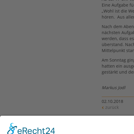
Eine Aufgabe fü
„Wohl ist die W
hören. Aus alle
Nach dem Abende
nächsten Aufgab
werden, dass e
überstand. Nac
Mittelpunkt sta
Am Sonntag ging
hatten ein aus
gestärkt und de
Markus Jodl
02.10.2018
zurück