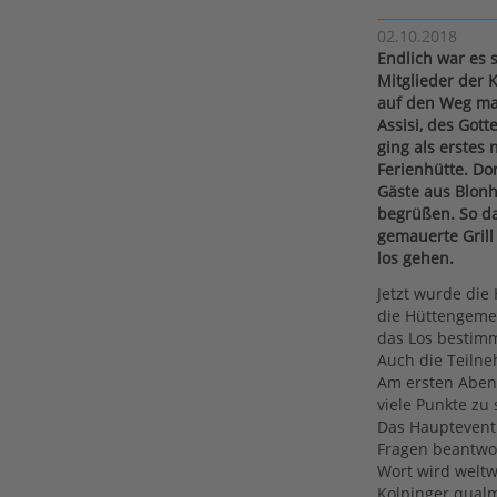
02.10.2018
Endlich war es 
Mitglieder der 
auf den Weg mac
Assisi, des Gott
ging als erstes
Ferienhütte. D
Gäste aus Blonh
begrüßen. So d
gemauerte Grill
los gehen.
Jetzt wurde die 
die Hüttengeme
das Los bestimm
Auch die Teilne
Am ersten Abend
viele Punkte zu
Das Hauptevent
Fragen beantwor
Wort wird weltw
Kolpinger qualm