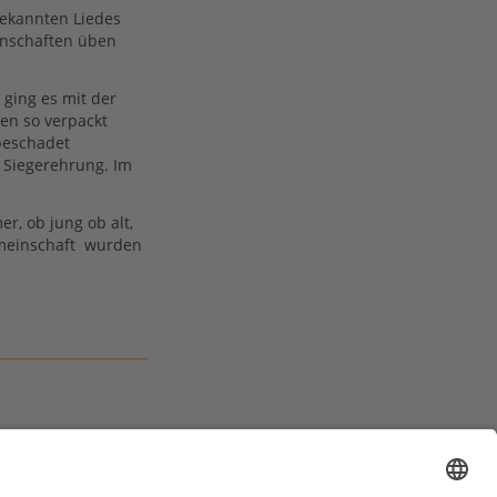
bekannten Liedes
nnschaften üben
ging es mit der
ien so verpackt
beschadet
 Siegerehrung. Im
, ob jung ob alt,
emeinschaft wurden