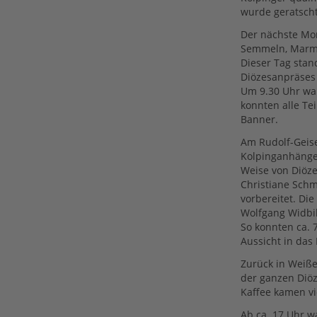
wurde geratscht
Der nächste Mo
Semmeln, Marme
Dieser Tag stan
Diözesanpräses 
Um 9.30 Uhr war
konnten alle Te
Banner.
Am Rudolf-Geise
Kolpinganhänger
Weise von Diöze
Christiane Schm
vorbereitet. Di
Wolfgang Widbil
So konnten ca. 
Aussicht in das 
Zurück in Weiße
der ganzen Diö
Kaffee kamen v
Ab ca. 17 Uhr 