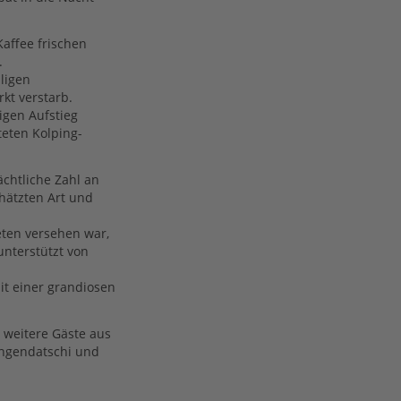
affee frischen
.
ligen
kt verstarb.
igen Aufstieg
teten Kolping-
chtliche Zahl an
hätzten Art und
eten versehen war,
unterstützt von
it einer grandiosen
e weitere Gäste aus
chgendatschi und