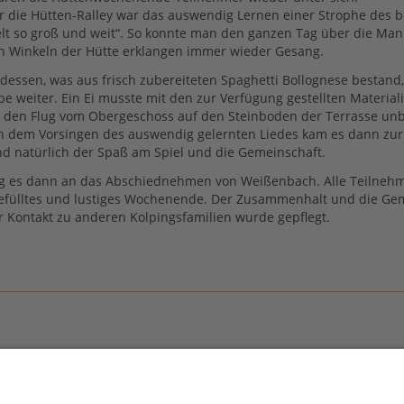
r die Hütten-Ralley war das auswendig Lernen einer Strophe des 
elt so groß und weit“. So konnte man den ganzen Tag über die Ma
n Winkeln der Hütte erklangen immer wieder Gesang.
ssen, was aus frisch zubereiteten Spaghetti Bollognese bestand, 
e weiter. Ein Ei musste mit den zur Verfügung gestellten Material
s den Flug vom Obergeschoss auf den Steinboden der Terrasse un
h dem Vorsingen des auswendig gelernten Liedes kam es dann zur
nd natürlich der Spaß am Spiel und die Gemeinschaft.
 es dann an das Abschiednehmen von Weißenbach. Alle Teilnehmer
gefülltes und lustiges Wochenende. Der Zusammenhalt und die G
r Kontakt zu anderen Kolpingsfamilien wurde gepflegt.