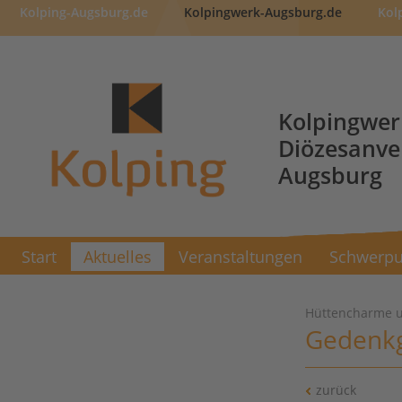
Kolping-Augsburg.de
Kolpingwerk-Augsburg.de
Kol
Kolpingwer
Diözesanv
Augsburg
Start
Aktuelles
Veranstaltungen
Schwerpu
Hüttencharme u
Gedenkg
zurück