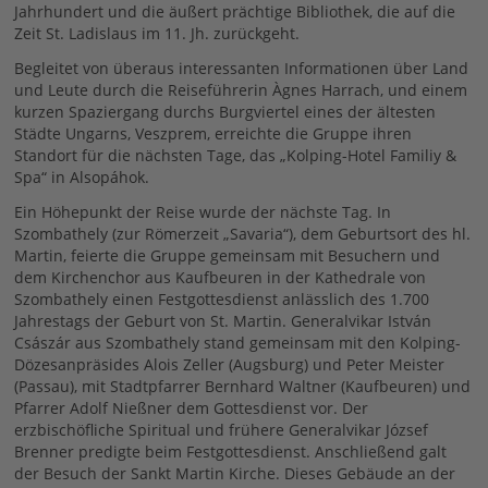
Jahrhundert und die äußert prächtige Bibliothek, die auf die
Zeit St. Ladislaus im 11. Jh. zurückgeht.
Begleitet von überaus interessanten Informationen über Land
und Leute durch die Reiseführerin Àgnes Harrach, und einem
kurzen Spaziergang durchs Burgviertel eines der ältesten
Städte Ungarns, Veszprem, erreichte die Gruppe ihren
Standort für die nächsten Tage, das „Kolping-Hotel Familiy &
Spa“ in Alsopáhok.
Ein Höhepunkt der Reise wurde der nächste Tag. In
Szombathely (zur Römerzeit „Savaria“), dem Geburtsort des hl.
Martin, feierte die Gruppe gemeinsam mit Besuchern und
dem Kirchenchor aus Kaufbeuren in der Kathedrale von
Szombathely einen Festgottesdienst anlässlich des 1.700
Jahrestags der Geburt von St. Martin. Generalvikar István
Császár aus Szombathely stand gemeinsam mit den Kolping-
Dözesanpräsides Alois Zeller (Augsburg) und Peter Meister
(Passau), mit Stadtpfarrer Bernhard Waltner (Kaufbeuren) und
Pfarrer Adolf Nießner dem Gottesdienst vor. Der
erzbischöfliche Spiritual und frühere Generalvikar József
Brenner predigte beim Festgottesdienst. Anschließend galt
der Besuch der Sankt Martin Kirche. Dieses Gebäude an der