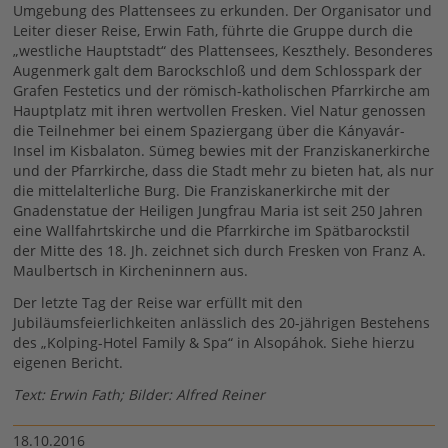
Umgebung des Plattensees zu erkunden. Der Organisator und
Leiter dieser Reise, Erwin Fath, führte die Gruppe durch die
„westliche Hauptstadt“ des Plattensees, Keszthely. Besonderes
Augenmerk galt dem Barockschloß und dem Schlosspark der
Grafen Festetics und der römisch-katholischen Pfarrkirche am
Hauptplatz mit ihren wertvollen Fresken. Viel Natur genossen
die Teilnehmer bei einem Spaziergang über die Kányavár-
Insel im Kisbalaton. Sümeg bewies mit der Franziskanerkirche
und der Pfarrkirche, dass die Stadt mehr zu bieten hat, als nur
die mittelalterliche Burg. Die Franziskanerkirche mit der
Gnadenstatue der Heiligen Jungfrau Maria ist seit 250 Jahren
eine Wallfahrtskirche und die Pfarrkirche im Spätbarockstil
der Mitte des 18. Jh. zeichnet sich durch Fresken von Franz A.
Maulbertsch in Kircheninnern aus.
Der letzte Tag der Reise war erfüllt mit den
Jubiläumsfeierlichkeiten anlässlich des 20-jährigen Bestehens
des „Kolping-Hotel Family & Spa“ in Alsopáhok. Siehe hierzu
eigenen Bericht.
Text: Erwin Fath; Bilder: Alfred Reiner
18.10.2016