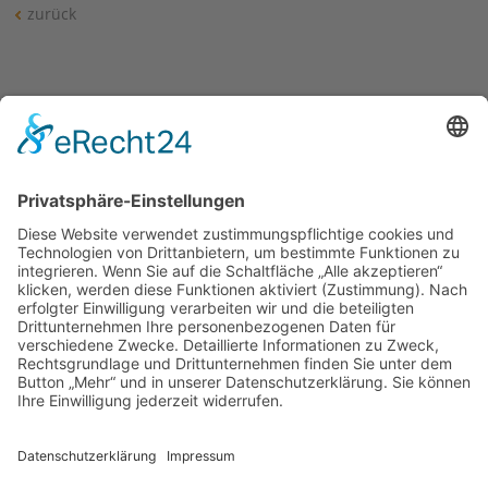
zurück
Siehe auch
Mehr zum Heiligen Jahr und zum Martinsjubiläum
Jubiläum Kolping Hotel Alsópáhok (Ungarn)
Links
Bericht vom Gottesdienst in Szombathely in Ungarisch
Kolping Hotel Spa & Family Resort Alsópáhok (Ungarn)
© 2026 | Kolpingwerk Diözesanverband Augsburg
Website von
sinntun
mit
flix.CMS