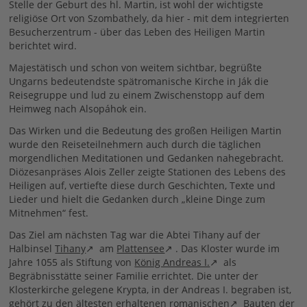
Stelle der Geburt des hl. Martin, ist wohl der wichtigste
religiöse Ort von Szombathely, da hier - mit dem integrierten
Besucherzentrum - über das Leben des Heiligen Martin
berichtet wird.
Majestätisch und schon von weitem sichtbar, begrüßte
Ungarns bedeutendste spätromanische Kirche in Ják die
Reisegruppe und lud zu einem Zwischenstopp auf dem
Heimweg nach Alsopáhok ein.
Das Wirken und die Bedeutung des großen Heiligen Martin
wurde den Reiseteilnehmern auch durch die täglichen
morgendlichen Meditationen und Gedanken nahegebracht.
Diözesanpräses Alois Zeller zeigte Stationen des Lebens des
Heiligen auf, vertiefte diese durch Geschichten, Texte und
Lieder und hielt die Gedanken durch „kleine Dinge zum
Mitnehmen“ fest.
Das Ziel am nächsten Tag war die Abtei Tihany auf der
Halbinsel
Tihany
am
Plattensee
. Das Kloster wurde im
Jahre 1055 als Stiftung von
König Andreas I.
als
Begräbnisstätte seiner Familie errichtet. Die unter der
Klosterkirche gelegene Krypta, in der Andreas I. begraben ist,
gehört zu den ältesten erhaltenen
romanischen
Bauten der