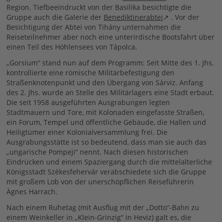
Region. Tiefbeeindruckt von der Basilika besichtigte die
Gruppe auch die Galerie der
Benediktinerabtei
. Vor der
Besichtigung der Abtei von Tihány unternahmen die
Reiseteilnehmer aber noch eine unterirdische Bootsfahrt über
einen Teil des Höhlensees von Tápolca.
„Gorsium“ stand nun auf dem Programm: Seit Mitte des 1. Jhs.
kontrollierte eine römische Militärbefestigung den
Straßenknotenpunkt und den Übergang von Sárviz. Anfang
des 2. Jhs. wurde an Stelle des Militärlagers eine Stadt erbaut.
Die seit 1958 ausgeführten Ausgrabungen legten
Stadtmauern und Tore, mit Kolonaden eingefasste Straßen,
ein Forum, Tempel und öffentliche Gebäude, die Hallen und
Heiligtümer einer Kolonialversammlung frei. Die
Ausgrabungsstätte ist so bedeutend, dass man sie auch das
„ungarische Pompeji“ nennt. Nach diesen historischen
Eindrücken und einem Spaziergang durch die mittelalterliche
Königsstadt Székesfehervár verabschiedete sich die Gruppe
mit großem Lob von der unerschöpflichen Reiseführerin
Àgnes Harrach.
Nach einem Ruhetag (mit Ausflug mit der „Dotto“-Bahn zu
einem Weinkeller in „Klein-Grinzig“ in Heviz) galt es, die