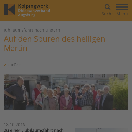
Kolpingwerk
Diözesanverband
Suche
Menü
Augsburg
Jubiläumsfahrt nach Ungarn
Auf den Spuren des heiligen
Martin
zurück
18.10.2016
Zu einer „Jubiläumsfahrt nach