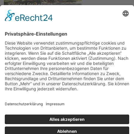
© 2026 | Kolpingwerk Diözesanverband Augsburg
Website von
sinntun
mit
flix.CMS
Datenschutzerklärung
|
Impressum