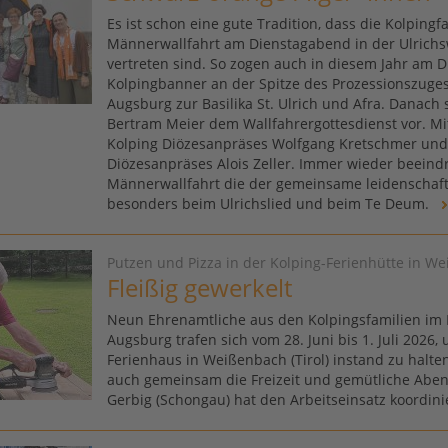
Es ist schon eine gute Tradition, dass die Kolpingf
Männerwallfahrt am Dienstagabend in der Ulrichs
vertreten sind. So zogen auch in diesem Jahr am Die
Kolpingbanner an der Spitze des Prozessionszug
Augsburg zur Basilika St. Ulrich und Afra. Danach 
Bertram Meier dem Wallfahrergottesdienst vor. Mi
Kolping Diözesanpräses Wolfgang Kretschmer und
Diözesanpräses Alois Zeller. Immer wieder beeindr
Männerwallfahrt die der gemeinsame leidenschaft
besonders beim Ulrichslied und beim Te Deum.
Putzen und Pizza in der Kolping-Ferienhütte in W
Fleißig gewerkelt
Neun Ehrenamtliche aus den Kolpingsfamilien im
Augsburg trafen sich vom 28. Juni bis 1. Juli 2026,
Ferienhaus in Weißenbach (Tirol) instand zu halte
auch gemeinsam die Freizeit und gemütliche Aben
Gerbig (Schongau) hat den Arbeitseinsatz koordini