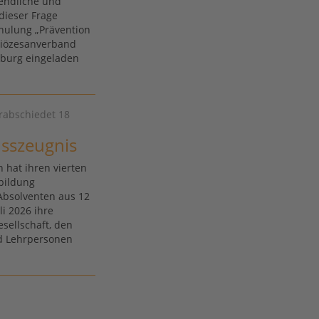
gendliche und
dieser Frage
hulung „Prävention
Diözesanverband
sburg eingeladen
erabschiedet 18
usszeugnis
 hat ihren vierten
bildung
Absolventen aus 12
li 2026 ihre
sellschaft, den
nd Lehrpersonen