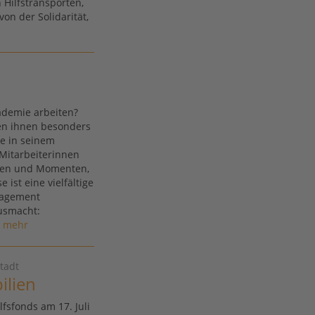
 Hilfstransporten,
on der Solidarität,
ademie arbeiten?
en ihnen besonders
e in seinem
Mitarbeiterinnen
ngen und Momenten,
 ist eine vielfältige
gagement
ausmacht:
mehr
tadt
ilien
fsfonds am 17. Juli