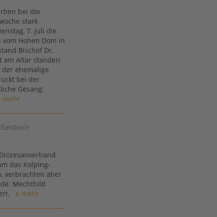
arben bei der
woche stark
nstag, 7. Juli die
es vom Hohen Dom in
stand Bischof Dr.
t am Altar standen
 der ehemalige
uckt bei der
liche Gesang,
mehr
eißenbach
 Diözesanverband
 um das Kolping-
n, verbrachten aber
de. Mechthild
ert.
mehr