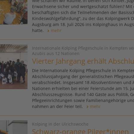
Wie schaffen wir Räume, in denen sich Kinder, Ju
Erwachsene sicher und wertgeschätzt fühlen? Mit 
beschäftigten sich die Teilnehmenden der Basissc
Kindeswohlgefährdung“, zu der das Kolpingwerk 
Augsburg am 18. Juli 2026 ins Kolpinghaus in Aug
hatte.
mehr
Internationale Kolping Pflegeschule in Kempten v
Azubis aus 12 Nationen
Vierter Jahrgang erhält Abschl
Die Internationale Kolping Pflegeschule in Kempten
Abschlussjahrgang der generalistischen Pflegeaus
verabschiedet. Insgesamt 18 Absolventinnen und 
Nationen erhielten bei einer Feierstunde am 15. Ju
Abschlusszeugnisse. Rund 140 Gäste aus Politik, Ge
Pflegeeinrichtungen sowie Familienangehörige u
nahmen an der Feier teil.
mehr
Kolping in der Ulrichswoche
Schwarz-orange Pilger*innen