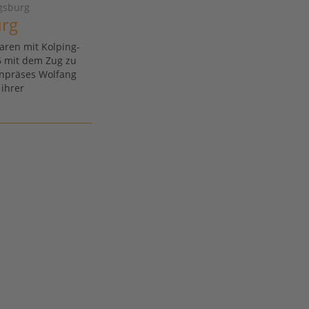
gsburg
urg
aren mit Kolping-
6 mit dem Zug zu
npräses Wolfang
 ihrer