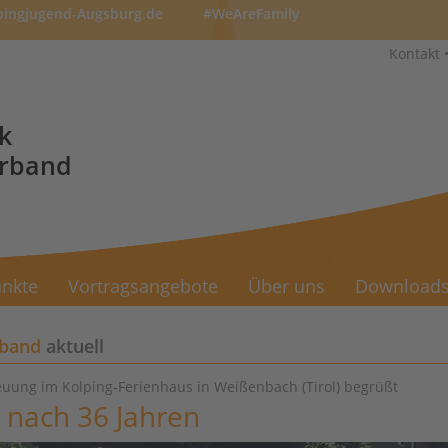
pingjugend-Augsburg.de
#WeAreFamily
Kontakt
k
erband
nkte
Vortragsangebote
Über uns
Download
rband
aktuell
uung im Kolping-Ferienhaus in Weißenbach (Tirol) begrüßt
 nach 36 Jahren