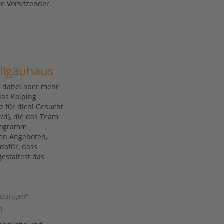
te Vorsitzender
llgäuhaus
, dabei aber mehr
das Kolping
e für dich! Gesucht
/d), die das Team
programm
ven Angeboten,
dafür, dass
gestaltest das
hrdungen"
n