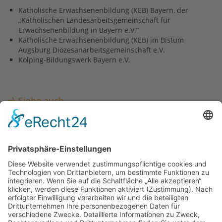
Katholische Erwachsenenbildung (KEB) Bayern, der
„Katholischen Landesarbeitsgemeinschaft für
Erwachsenenbildung in Bayern e.V.“
Katholische Erwachsenenbildung (KEB) im Bistum
Augsburg Diözesanarbeitsgemeinschaft e.V.
Kolping-Bildungswerk Bayern e.V.
Siehe auch
Veranstaltungen
Veranstaltungs-Meldung
Links
KEB Bayern
KEB im Bistum Augsburg
Kolping-Bildungswerk Bayern