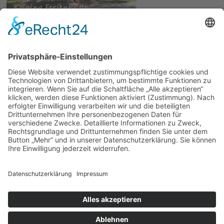
© 2026 | Kolpingwerk Diözesanverband Augsburg
Website von
sinntun
mit
flix.CMS
Datenschutzerklärung
|
Impressum