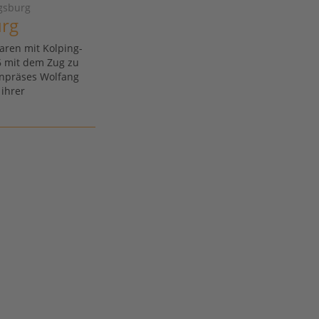
gsburg
urg
aren mit Kolping-
6 mit dem Zug zu
npräses Wolfang
 ihrer