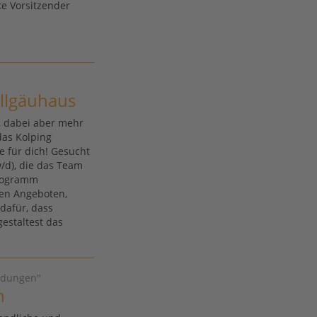
te Vorsitzender
llgäuhaus
, dabei aber mehr
das Kolping
e für dich! Gesucht
/d), die das Team
programm
ven Angeboten,
dafür, dass
gestaltest das
hrdungen"
n