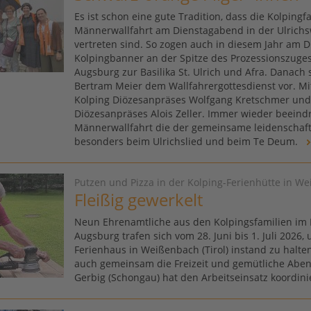
Es ist schon eine gute Tradition, dass die Kolpingf
Männerwallfahrt am Dienstagabend in der Ulrichs
vertreten sind. So zogen auch in diesem Jahr am Die
Kolpingbanner an der Spitze des Prozessionszug
Augsburg zur Basilika St. Ulrich und Afra. Danach 
Bertram Meier dem Wallfahrergottesdienst vor. Mi
Kolping Diözesanpräses Wolfgang Kretschmer und
Diözesanpräses Alois Zeller. Immer wieder beeindr
Männerwallfahrt die der gemeinsame leidenschaft
besonders beim Ulrichslied und beim Te Deum.
Putzen und Pizza in der Kolping-Ferienhütte in W
Fleißig gewerkelt
Neun Ehrenamtliche aus den Kolpingsfamilien im
Augsburg trafen sich vom 28. Juni bis 1. Juli 2026,
Ferienhaus in Weißenbach (Tirol) instand zu halte
auch gemeinsam die Freizeit und gemütliche Aben
Gerbig (Schongau) hat den Arbeitseinsatz koordini