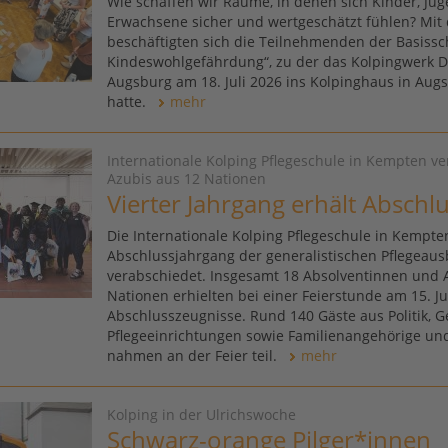
Wie schaffen wir Räume, in denen sich Kinder, Ju
Erwachsene sicher und wertgeschätzt fühlen? Mit 
beschäftigten sich die Teilnehmenden der Basissc
Kindeswohlgefährdung“, zu der das Kolpingwerk 
Augsburg am 18. Juli 2026 ins Kolpinghaus in Aug
hatte.
mehr
Internationale Kolping Pflegeschule in Kempten v
Azubis aus 12 Nationen
Vierter Jahrgang erhält Abschl
Die Internationale Kolping Pflegeschule in Kempten
Abschlussjahrgang der generalistischen Pflegeaus
verabschiedet. Insgesamt 18 Absolventinnen und 
Nationen erhielten bei einer Feierstunde am 15. Ju
Abschlusszeugnisse. Rund 140 Gäste aus Politik, Ge
Pflegeeinrichtungen sowie Familienangehörige u
nahmen an der Feier teil.
mehr
Kolping in der Ulrichswoche
Schwarz-orange Pilger*innen