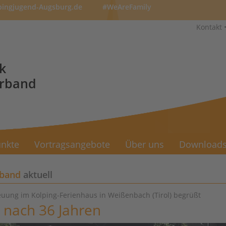
pingjugend-Augsburg.de
#WeAreFamily
Kontakt
k
erband
nkte
Vortragsangebote
Über uns
Download
rband
aktuell
uung im Kolping-Ferienhaus in Weißenbach (Tirol) begrüßt
 nach 36 Jahren