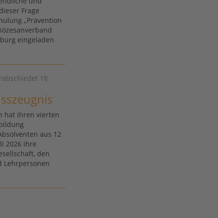
gendliche und
dieser Frage
hulung „Prävention
Diözesanverband
sburg eingeladen
erabschiedet 18
usszeugnis
 hat ihren vierten
bildung
Absolventen aus 12
li 2026 ihre
sellschaft, den
nd Lehrpersonen