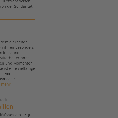
 Hilfstransporten,
on der Solidarität,
ademie arbeiten?
en ihnen besonders
e in seinem
Mitarbeiterinnen
ngen und Momenten,
 ist eine vielfältige
gagement
ausmacht:
mehr
tadt
ilien
fsfonds am 17. Juli