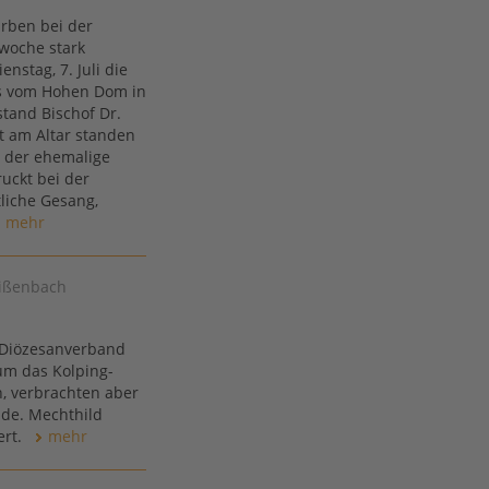
arben bei der
woche stark
nstag, 7. Juli die
es vom Hohen Dom in
stand Bischof Dr.
t am Altar standen
 der ehemalige
uckt bei der
liche Gesang,
mehr
eißenbach
 Diözesanverband
 um das Kolping-
n, verbrachten aber
de. Mechthild
ert.
mehr