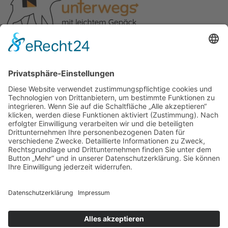
© 2026 | Kolpingwerk Diözesanverband Augsburg
Website von
sinntun
mit
flix.CMS