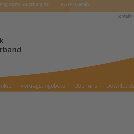
pingjugend-Augsburg.de
#WeAreFamily
Kontakt
k
erband
nkte
Vortragsangebote
Über uns
Download