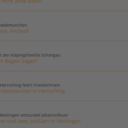
 nicht alles allein!
Schwabmünchen
e, Festival!
t der Kolpingsfamilie Schongau
em Regen-Segen!
 Herrsching feiert Fronleichnam
msprozession in Herrsching
 Meitingen entzündet Johannisfeuer
r und zwei Jubiläen in Meitingen