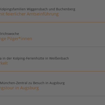
Kolpingsfamilien Wiggensbach und Buchenberg
t feierlicher Amtseinführung
Ulrichswoche
nge Pilger*innen
a in der Kolping-Ferienhütte in Weißenbach
kelt
e München-Zentral zu Besuch in Augsburg
ngstour in Augsburg