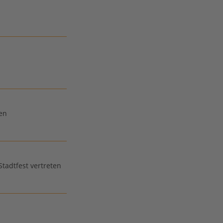
ien
tadtfest vertreten