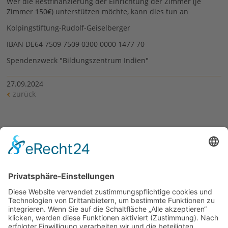
Wer die Restfinanzierung der Einrichtung der Zimmer (je
Zimmer 150€) unterstützen möchte, kann dies tun an
Kolpingstiftung-Rudolf-Geiselberger
IBAN DE64 7509 7509 0300 0000 1477 70
Spendenzweck "Bildungszentrum Indien"
27.09.2024
zurück
Siehe auch
Eine Welt Arbeit im Diözesanverband
Vortragsangebot "Taffe Frauen, für die Kolping Freiheit
bedeutet"