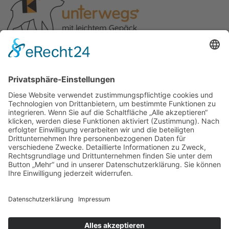
© 2026 | Kolpingwerk Diözesanverband Augsburg
Website von
sinntun
mit
flix.CMS