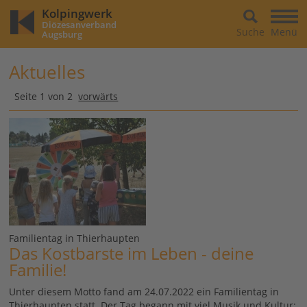
Kolpingwerk
Diözesanverband
Suche
Menü
Augsburg
Aktuelles
Seite 1 von 2
vorwärts
Familientag in Thierhaupten
Das Kostbarste im Leben - deine
Familie!
Unter diesem Motto fand am 24.07.2022 ein Familientag in
Thierhaupten statt. Der Tag begann mit viel Musik und Kultur: