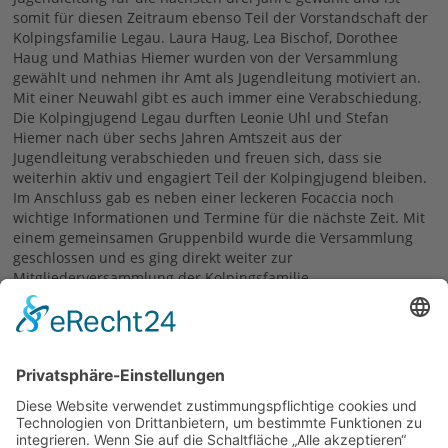
somit für diesen Zeitraum ebenso Teil der Vorstandschaft der
Kolpingsfamilie Legau. Laura Haug, Lea Bischof, Dorothee
Haug und Mathias Hiemer wurden von der Versammlung
gewählt und nehmen ihr Amt als Jugendleitung motiviert an.
Mit einer Neuwahl gibt es auch immer eine Verabschiedung.
Die Kolpingjugend Legau durften Leonie Uhl und Stefan
Hiemer nach über sechs Jahren Amtszeit aus der
Jugendleitung verabschieden und freuen sich, dass sie
weiterhin aktiv und engagiert Teil der Kolpingjugend bleiben.
Im Anschluss gab es neben einer leckeren Focaccia noch
wichtige Informationen und Termine für die nächste Zeit. Mit
einem gemeinsamen Gruppenbild wurde die Versammlung
geschlossen und es ging direkt weiter zur
Mitgliederversammlung der Kolpingsfamilie.
Kolpingjugend Legau
25.07.2022
zurück