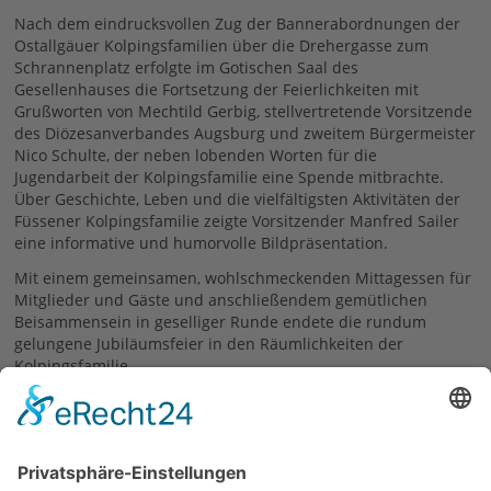
Nach dem eindrucksvollen Zug der Bannerabordnungen der
Ostallgäuer Kolpingsfamilien über die Drehergasse zum
Schrannenplatz erfolgte im Gotischen Saal des
Gesellenhauses die Fortsetzung der Feierlichkeiten mit
Grußworten von Mechtild Gerbig, stellvertretende Vorsitzende
des Diözesanverbandes Augsburg und zweitem Bürgermeister
Nico Schulte, der neben lobenden Worten für die
Jugendarbeit der Kolpingsfamilie eine Spende mitbrachte.
Über Geschichte, Leben und die vielfältigsten Aktivitäten der
Füssener Kolpingsfamilie zeigte Vorsitzender Manfred Sailer
eine informative und humorvolle Bildpräsentation.
Mit einem gemeinsamen, wohlschmeckenden Mittagessen für
Mitglieder und Gäste und anschließendem gemütlichen
Beisammensein in geselliger Runde endete die rundum
gelungene Jubiläumsfeier in den Räumlichkeiten der
Kolpingsfamilie
Manfred Sailer
23.10.2017
zurück