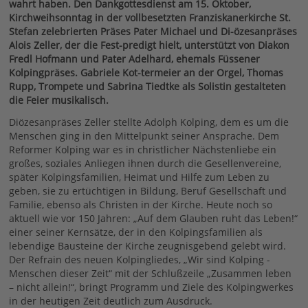
wahrt haben. Den Dankgottesdienst am 15. Oktober,
Kirchweihsonntag in der vollbesetzten Franziskanerkirche St.
Stefan zelebrierten Präses Pater Michael und Di-özesanpräses
Alois Zeller, der die Fest-predigt hielt, unterstützt von Diakon
Fredl Hofmann und Pater Adelhard, ehemals Füssener
Kolpingpräses. Gabriele Kot-termeier an der Orgel, Thomas
Rupp, Trompete und Sabrina Tiedtke als Solistin gestalteten
die Feier musikalisch.
Diözesanpräses Zeller stellte Adolph Kolping, dem es um die
Menschen ging in den Mittelpunkt seiner Ansprache. Dem
Reformer Kolping war es in christlicher Nächstenliebe ein
großes, soziales Anliegen ihnen durch die Gesellenvereine,
später Kolpingsfamilien, Heimat und Hilfe zum Leben zu
geben, sie zu ertüchtigen in Bildung, Beruf Gesellschaft und
Familie, ebenso als Christen in der Kirche. Heute noch so
aktuell wie vor 150 Jahren: „Auf dem Glauben ruht das Leben!“
einer seiner Kernsätze, der in den Kolpingsfamilien als
lebendige Bausteine der Kirche zeugnisgebend gelebt wird.
Der Refrain des neuen Kolpingliedes, „Wir sind Kolping -
Menschen dieser Zeit“ mit der Schlußzeile „Zusammen leben
– nicht allein!“, bringt Programm und Ziele des Kolpingwerkes
in der heutigen Zeit deutlich zum Ausdruck.