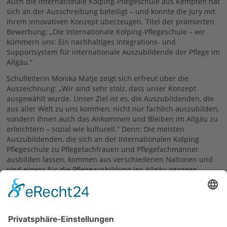
Auch die Internationale Kolping-Pflegeschule aus Kempten hat
sich an der Ausschreibung beteiligt – und konnte die Jury mit
ihrem innovativen Konzept überzeugen. Titel der prämierten
Bewerbung: „Die Internationale Kolping-Pflegeschule – wir
kümmern uns: Ein nachhaltiges Integrations- und
Supportsystem für internationale Auszubildende der Pflege im
Allgäu.“
Schulleiterin Monika Matje zeigt sich erfreut über die
Auszeichnung: „Wir sind sehr stolz, dass unser Konzept
ausgewählt wurde. Unser Ziel ist es, die Auszubildenden, die
aus aller Welt zu uns kommen, nicht nur fachlich auszubilden,
sondern ihnen auch das Ankommen und Bleiben im Allgäu zu
erleichtern – sozial wie kulturell.“ Denn: Die meisten
Auszubildenden, die sich an der Internationalen Kolping
Pflegeschule zu Pflegefachfrauen und Pflegefachmänner
ausbilden lassen, kommen aus verschiedenen Nationen und
sind eigens für die Pflegeausbildung ins Allgäu gezogen.
Pressestelle / Die Kolping Akademie
17.07.2025
zurück