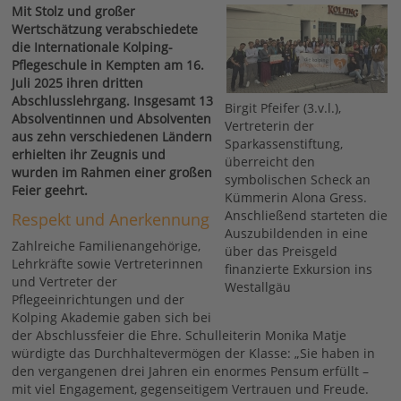
Mit Stolz und großer
Wertschätzung verabschiedete
die Internationale Kolping-
Pflegeschule in Kempten am 16.
Juli 2025 ihren dritten
Abschlusslehrgang. Insgesamt 13
Birgit Pfeifer (3.v.l.),
Absolventinnen und Absolventen
Vertreterin der
aus zehn verschiedenen Ländern
Sparkassenstiftung,
erhielten ihr Zeugnis und
überreicht den
wurden im Rahmen einer großen
symbolischen Scheck an
Feier geehrt.
Kümmerin Alona Gress.
Anschließend starteten die
Respekt und Anerkennung
Auszubildenden in eine
Zahlreiche Familienangehörige,
über das Preisgeld
Lehrkräfte sowie Vertreterinnen
finanzierte Exkursion ins
und Vertreter der
Westallgäu
Pflegeeinrichtungen und der
Kolping Akademie gaben sich bei
der Abschlussfeier die Ehre. Schulleiterin Monika Matje
würdigte das Durchhaltevermögen der Klasse: „Sie haben in
den vergangenen drei Jahren ein enormes Pensum erfüllt –
mit viel Engagement, gegenseitigem Vertrauen und Freude.