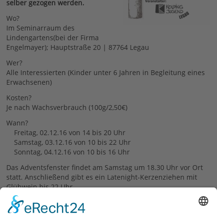
selber gezogen werden.
Wo?
Im Seminarraum des
Lindengartens(bei der Firma
Engelmayer); Hauptstraße 20 | 87764 Legau
Wer?
Alle Interessierten (Kinder unter 6 Jahren in Begleitung eines
Erwachsenen)
Kosten?
Je nach Wachsverbrauch (100g/2,50€)
Wann?
Freitag, 02.12.16 von 14 bis 20 Uhr
Samstag, 03.12.16 von 10 bis 22 Uhr
Sonntag, 04.12.16 von 10 bis 16 Uhr
Das Adventsfenster findet am Samstag um 18.30 Uhr vor Ort
statt. Anschließend gibt es ein Latenight-Kerzenziehen mit
Glühwein bis 22 Uhr.