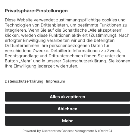
28.11.2016
zurück
Links
Kolpingsfamilie Legau
© 2026 | Kolpingwerk Diözesanverband Augsburg
Website von
sinntun
mit
flix.CMS
Datenschutzerklärung
|
Impressum