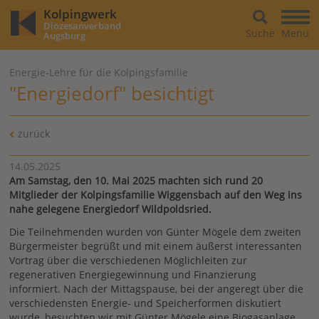
Kolpingwerk
Diözesanverband
Suche
Menü
Augsburg
Energie-Lehre für die Kolpingsfamilie
"Energiedorf" besichtigt
zurück
14.05.2025
Am Samstag, den 10. Mai 2025 machten sich rund 20
Mitglieder der Kolpingsfamilie Wiggensbach auf den Weg ins
nahe gelegene Energiedorf Wildpoldsried.
Die Teilnehmenden wurden von Günter Mögele dem zweiten
Bürgermeister begrüßt und mit einem äußerst interessanten
Vortrag über die verschiedenen Möglichleiten zur
regenerativen Energiegewinnung und Finanzierung
informiert. Nach der Mittagspause, bei der angeregt über die
verschiedensten Energie- und Speicherformen diskutiert
wurde, besuchten wir mit Günter Mögele eine Biogasanlage