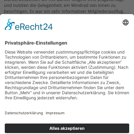
und nutzten die Gelegenheit, ein Windrad von innen zu
besichtigen. Es war ein sehr informativer Mitgliederausflug,
bei dem aber auch der Spaß und die Gemeinschaft nicht zu
kurz kam.
14.05.2025
zurück
Links
Kolpingsfamilie Wiggensbach
© 2026 | Kolpingwerk Diözesanverband Augsburg
Website von
sinntun
mit
flix.CMS