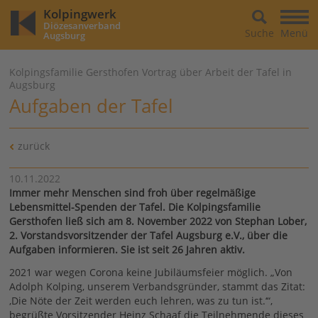
Kolpingwerk
Diözesanverband
Suche
Menü
Augsburg
Kolpingsfamilie Gersthofen Vortrag über Arbeit der Tafel in
Augsburg
Aufgaben der Tafel
zurück
10.11.2022
Immer mehr Menschen sind froh über regelmäßige
Lebensmittel-Spenden der Tafel. Die Kolpingsfamilie
Gersthofen ließ sich am 8. November 2022 von Stephan Lober,
2. Vorstandsvorsitzender der Tafel Augsburg e.V., über die
Aufgaben informieren. Sie ist seit 26 Jahren aktiv.
2021 war wegen Corona keine Jubiläumsfeier möglich. „Von
Adolph Kolping, unserem Verbandsgründer, stammt das Zitat:
‚Die Nöte der Zeit werden euch lehren, was zu tun ist.‘“,
begrüßte Vorsitzender Heinz Schaaf die Teilnehmende dieses