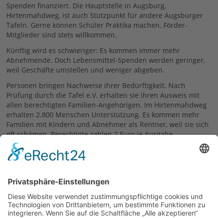
Spenden finanziert. Die Hauptstelle in Augsburg,
Hirtenmahdweg, ist auch Stützpunkt für andere Augsburger
Tafeln. Gerne können Schüler Praktika machen. Förder-
Mitglieder sind stets willkommen.
Künftig wird es schwieriger: Es kommen immer mehr
Abnehmende. Doch Lebensmittel-Spenden werden geringer,
weil Geschäfte umstellen und weniger abgeben.
Personen bringen Nachweise ihrer Bedürftigkeit. Nach
Prüfung durch die Tafel e.V. erhalten sie ihren Ausweis mit
allen berechtigten Familien-Angehörigen. Im Hirtenmahdweg
erhalten 2.800 Menschen Unterstützung. Es kommen mehr
Familien mit Kindern und Abnehmer als Rentner, weil sie sich
oft schämen. Berechtigte zahlen 2 Euro je Ausgabe.
Dagmar Benz
10.11.2022
zurück