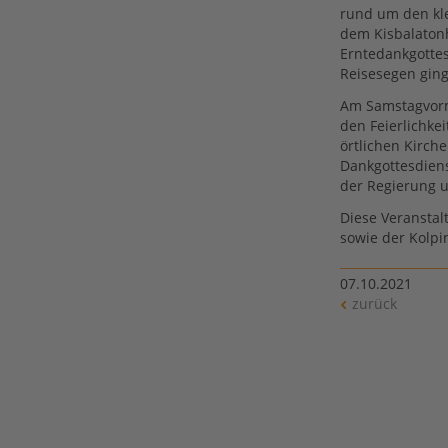
rund um den kl
dem Kisbalaton
Erntedankgottes
Reisesegen gin
Am Samstagvor
den Feierlichkei
örtlichen Kirch
Dankgottesdiens
der Regierung 
Diese Veranstal
sowie der Kolpi
07.10.2021
zurück