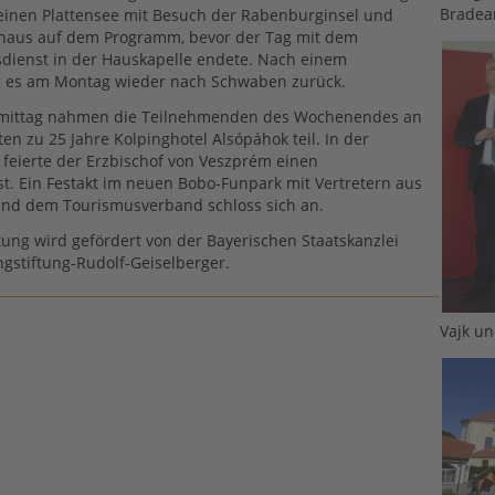
Bradea
einen Plattensee mit Besuch der Rabenburginsel und
haus auf dem Programm, bevor der Tag mit dem
dienst in der Hauskapelle endete. Nach einem
g es am Montag wieder nach Schwaben zurück.
mittag nahmen die Teilnehmenden des Wochenendes an
ten zu 25 Jahre Kolpinghotel Alsópáhok teil. In der
e feierte der Erzbischof von Veszprém einen
t. Ein Festakt im neuen Bobo-Funpark mit Vertretern aus
und dem Tourismusverband schloss sich an.
tung wird gefördert von der Bayerischen Staatskanzlei
ngstiftung-Rudolf-Geiselberger.
Vajk u