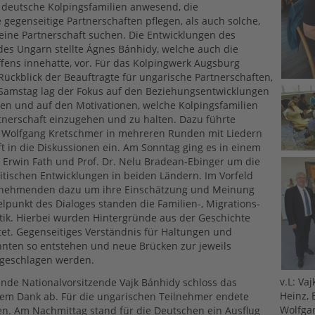
 deutsche Kolpingsfamilien anwesend, die
 gegenseitige Partnerschaften pflegen, als auch solche,
t eine Partnerschaft suchen. Die Entwicklungen des
es Ungarn stellte Ágnes Bánhidy, welche auch die
ffens innehatte, vor. Für das Kolpingwerk Augsburg
ckblick der Beauftragte für ungarische Partnerschaften,
 Samstag lag der Fokus auf den Beziehungsentwicklungen
ten und auf den Motivationen, welche Kolpingsfamilien
tnerschaft einzugehen und zu halten. Dazu führte
 Wolfgang Kretschmer in mehreren Runden mit Liedern
t in die Diskussionen ein. Am Sonntag ging es in einem
 Erwin Fath und Prof. Dr. Nelu Bradean-Ebinger um die
litischen Entwicklungen in beiden Ländern. Im Vorfeld
lnehmenden dazu um ihre Einschätzung und Meinung
elpunkt des Dialoges standen die Familien-, Migrations-
ik. Hierbei wurden Hintergründe aus der Geschichte
et. Gegenseitiges Verständnis für Haltungen und
nten so entstehen und neue Brücken zur jeweils
 geschlagen werden.
v.L: Va
tende Nationalvorsitzende Vajk Bánhidy schloss das
Heinz, 
nem Dank ab. Für die ungarischen Teilnehmer endete
Wolfga
en. Am Nachmittag stand für die Deutschen ein Ausflug