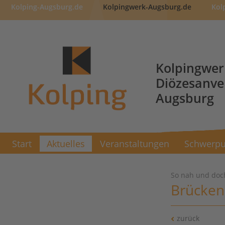
Kolping-Augsburg.de
Kolpingwerk-Augsburg.de
Kol
Kolpingwer
Diözesanv
Augsburg
Start
Aktuelles
Veranstaltungen
Schwerpu
So nah und doch
Brücken
zurück