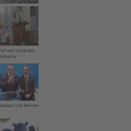
chof von Veszprém
 Udvardy
Baldauf und Werner