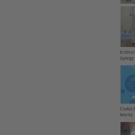
Erzbis
György
Csaba 
Moritz