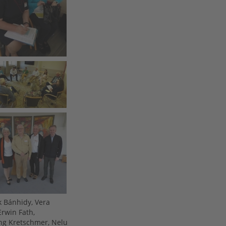
jk Bánhidy, Vera
Erwin Fath,
ng Kretschmer, Nelu