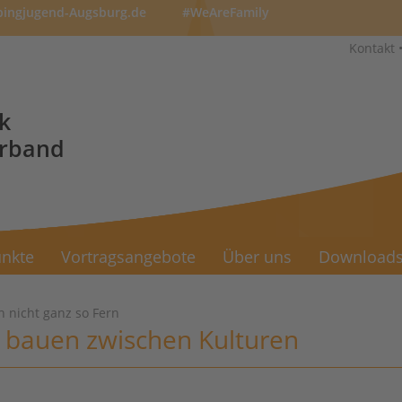
pingjugend-Augsburg.de
#WeAreFamily
Kontakt
k
erband
nkte
Vortragsangebote
Über uns
Download
 nicht ganz so Fern
 bauen zwischen Kulturen