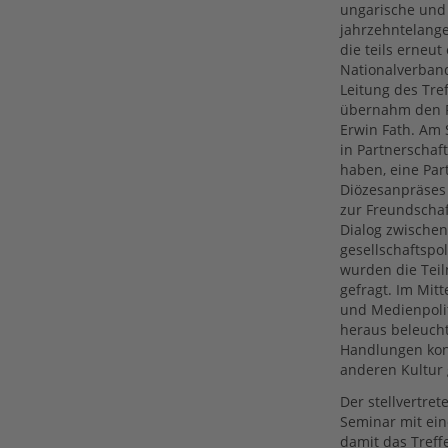
ungarische und
jahrzehntelange
die teils erneu
Nationalverband
Leitung des Tre
übernahm den Rü
Erwin Fath. Am
in Partnerschaf
haben, eine Par
Diözesanpräses
zur Freundschaf
Dialog zwischen
gesellschaftspo
wurden die Tei
gefragt. Im Mitt
und Medienpolit
heraus beleucht
Handlungen kon
anderen Kultur
Der stellvertre
Seminar mit ei
damit das Treff