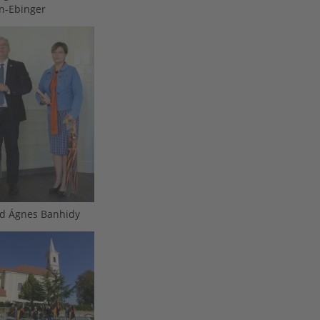
n-Ebinger
nd Ágnes Banhidy