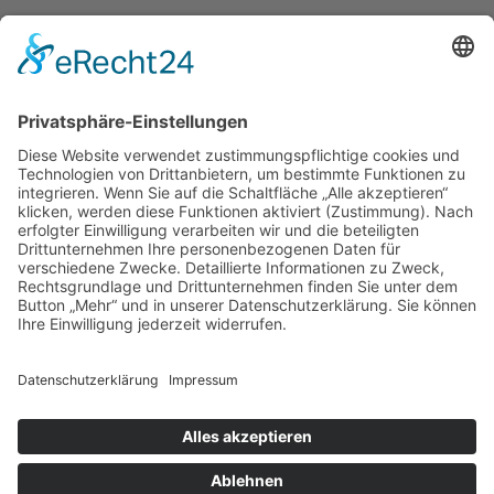
04.05.2016
zurück
Links
Die Kolping Akademie
Geschäftsbericht auf www.die-kolping-akademie.de (pdf)
Kolpingstiftung-Rudolf-Geiselberger
© 2026 | Kolpingwerk Diözesanverband Augsburg
Website von
sinntun
mit
flix.CMS
Datenschutzerklärung
|
Impressum