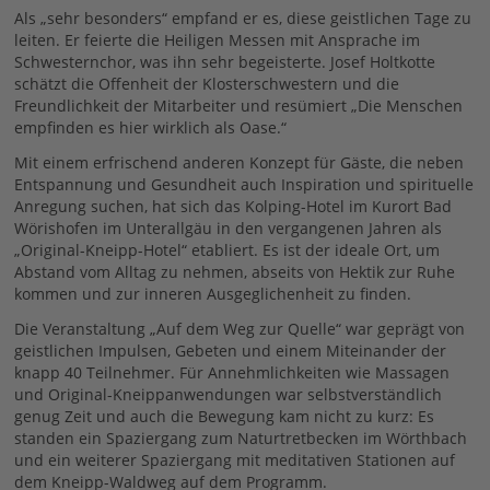
Als „sehr besonders“ empfand er es, diese geistlichen Tage zu
leiten. Er feierte die Heiligen Messen mit Ansprache im
Schwesternchor, was ihn sehr begeisterte. Josef Holtkotte
schätzt die Offenheit der Klosterschwestern und die
Freundlichkeit der Mitarbeiter und resümiert „Die Menschen
empfinden es hier wirklich als Oase.“
Mit einem erfrischend anderen Konzept für Gäste, die neben
Entspannung und Gesundheit auch Inspiration und spirituelle
Anregung suchen, hat sich das Kolping-Hotel im Kurort Bad
Wörishofen im Unterallgäu in den vergangenen Jahren als
„Original-Kneipp-Hotel“ etabliert. Es ist der ideale Ort, um
Abstand vom Alltag zu nehmen, abseits von Hektik zur Ruhe
kommen und zur inneren Ausgeglichenheit zu finden.
Die Veranstaltung „Auf dem Weg zur Quelle“ war geprägt von
geistlichen Impulsen, Gebeten und einem Miteinander der
knapp 40 Teilnehmer. Für Annehmlichkeiten wie Massagen
und Original-Kneippanwendungen war selbstverständlich
genug Zeit und auch die Bewegung kam nicht zu kurz: Es
standen ein Spaziergang zum Naturtretbecken im Wörthbach
und ein weiterer Spaziergang mit meditativen Stationen auf
dem Kneipp-Waldweg auf dem Programm.