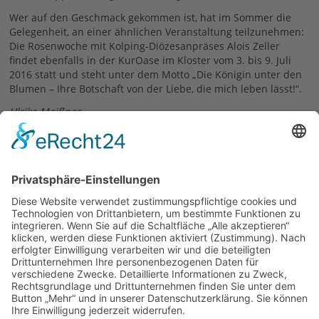
Wer auf den Geschmack gekommen ist, hat im Sommer die
Gelegenheit, an einer ähnlichen Veranstaltung teilzunehmen:
Die Rosenwoche mit Kolping-Diözesanpräses Alois Zeller
findet ebenfalls in der KurOase im Kloster vom 3. bis 9. Juli
2016 statt und steht unter dem Motto „Die Königin unter den
Blumen – Ihre Botschaft von der Liebe, die mich leben lässt!“.
Ulrike Meißner
25.04.2016
zurück
Links
KurOase im Kloster
Rosenwoche auf www.kuroase-im-kloster.de