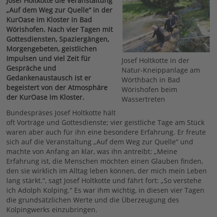
Josef Holtkotte die Veranstaltung
„Auf dem Weg zur Quelle“ in der
KurOase im Kloster in Bad
Wörishofen. Nach vier Tagen mit
Gottesdiensten, Spaziergängen,
Morgengebeten, geistlichen
Impulsen und viel Zeit für
Josef Holtkotte in der
Gespräche und
Natur-Kneippanlage am
Gedankenaustausch ist er
Wörthbach in Bad
begeistert von der Atmosphäre
Wörishofen beim
der KurOase im Kloster.
Wassertreten
Bundespräses Josef Holtkotte hält
oft Vorträge und Gottesdienste; vier geistliche Tage am Stück
waren aber auch für ihn eine besondere Erfahrung. Er freute
sich auf die Veranstaltung „Auf dem Weg zur Quelle“ und
machte von Anfang an klar, was ihn antreibt: „Meine
Erfahrung ist, die Menschen möchten einen Glauben finden,
den sie wirklich im Alltag leben können, der mich mein Leben
lang stärkt.“, sagt Josef Holtkotte und fährt fort: „So verstehe
ich Adolph Kolping.“ Es war ihm wichtig, in diesen vier Tagen
die grundsätzlichen Werte und die Überzeugung des
Kolpingwerks einzubringen.