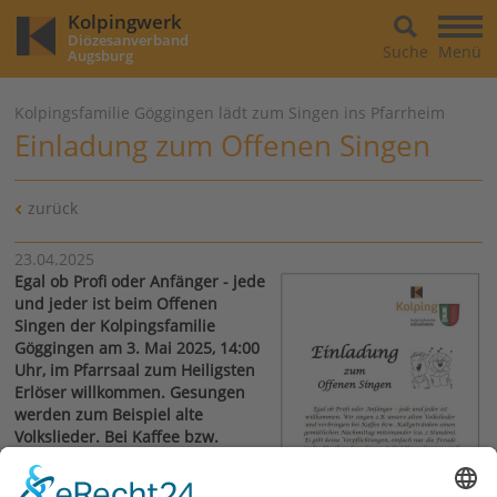
Kolpingwerk
Diözesanverband
Suche
Menü
Augsburg
Kolpingsfamilie Göggingen lädt zum Singen ins Pfarrheim
Einladung zum Offenen Singen
zurück
23.04.2025
Egal ob Profi oder Anfänger - jede
und jeder ist beim Offenen
Singen der Kolpingsfamilie
Göggingen am 3. Mai 2025, 14:00
Uhr, im Pfarrsaal zum Heiligsten
Erlöser willkommen. Gesungen
werden zum Beispiel alte
Volkslieder. Bei Kaffee bzw.
Kaltgetränken verbringen die
Teilnehmenden einen