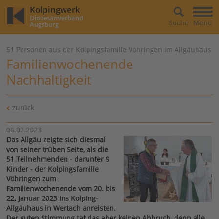
Kolpingwerk
Diözesanverband
Suche
Menü
Augsburg
51 Personen aus der Kolpingsfamilie Vöhringen im Allgäuhaus
Familienwochenende
Nachhaltigkeit
zurück
06.02.2023
Das Allgäu zeigte sich diesmal
von seiner trüben Seite, als die
51 Teilnehmenden - darunter 9
Kinder - der Kolpingsfamilie
Vöhringen zum
Familienwochenende vom 20. bis
22. Januar 2023 ins Kolping-
Allgäuhaus in Wertach anreisten.
Der guten Stimmung tat das aber keinen Abbruch, denn alle