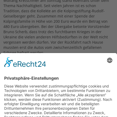
Wolfang Kretschmer am Sonntag stand ebenfalls unter dem
Thema Nachhaltigkeit. Seit vielen Jahren ist es schon
Tradition, dass die Kollekte an die Kolpingstiftung-Rudolf-
Geiselberger geht. Zusammen mit einer Spende der
Kolpingsfamilie in Höhe von 200 Euro wurde ein Betrag von
480 Euro übergeben. Bei der Übergabe betonte Vorsitzender
Bruno Scherb, dass trotz des furchtbaren Krieges in der
Ukraine die vielen anderen Hilfsbedürften in der Welt nicht
vergessen werden dürfen. Vor der Rückfahrt nach Hause
mussten erst die Autos vom zwischenzeitlich gefallenen
Schnee befreit werden.
Bruno Scherb
06.02.2023
zurück
Links