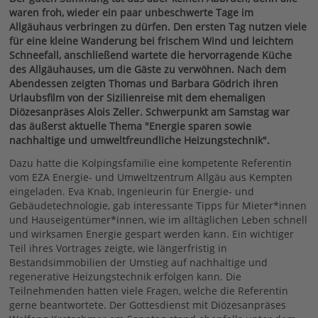
waren froh, wieder ein paar unbeschwerte Tage im
Allgäuhaus verbringen zu dürfen. Den ersten Tag nutzen viele
für eine kleine Wanderung bei frischem Wind und leichtem
Schneefall, anschließend wartete die hervorragende Küche
des Allgäuhauses, um die Gäste zu verwöhnen. Nach dem
Abendessen zeigten Thomas und Barbara Gödrich ihren
Urlaubsfilm von der Sizilienreise mit dem ehemaligen
Diözesanpräses Alois Zeller. Schwerpunkt am Samstag war
das äußerst aktuelle Thema "Energie sparen sowie
nachhaltige und umweltfreundliche Heizungstechnik".
Dazu hatte die Kolpingsfamilie eine kompetente Referentin
vom EZA Energie- und Umweltzentrum Allgäu aus Kempten
eingeladen. Eva Knab, Ingenieurin für Energie- und
Gebäudetechnologie, gab interessante Tipps für Mieter*innen
und Hauseigentümer*innen, wie im alltäglichen Leben schnell
und wirksamen Energie gespart werden kann. Ein wichtiger
Teil ihres Vortrages zeigte, wie längerfristig in
Bestandsimmobilien der Umstieg auf nachhaltige und
regenerative Heizungstechnik erfolgen kann. Die
Teilnehmenden hatten viele Fragen, welche die Referentin
gerne beantwortete. Der Gottesdienst mit Diözesanpräses