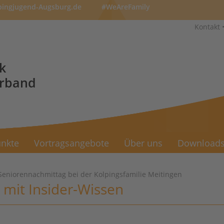
pingjugend-Augsburg.de
#WeAreFamily
Kontakt
k
erband
nkte
Vortragsangebote
Über uns
Download
Seniorennachmittag bei der Kolpingsfamilie Meitingen
 mit Insider-Wissen