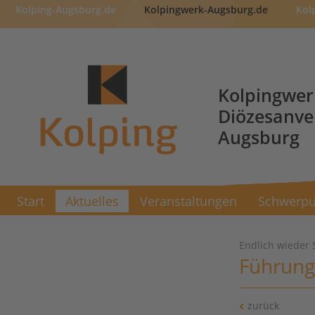
Kolping-Augsburg.de
Kolpingwerk-Augsburg.de
Kol
Kolpingwer
Diözesanv
Augsburg
Start
Aktuelles
Veranstaltungen
Schwerpu
Endlich wieder 
Führung
zurück