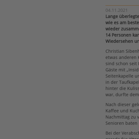
04.11.2021
Lange überlegte
wie es am beste
wieder zusamme
14 Personen kam
Wiedersehen un
Christian Sibe
etwas anderen K
sind schon seit
Gäste mit „Insi
Seitenkapelle u
in der Taufkape
hinter die Kulis
war, durfte dem
Nach dieser gel
Kaffee und Kuc
Nachmittag zu ve
Senioren baten
Bei der Verabsc