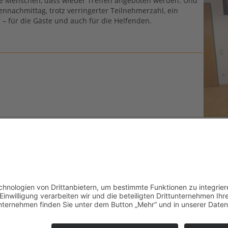
re Menschen, dass wieder Treffen angeboten werden. Und
ennachmittag, trotz verringerter Teilnehmerzahl, ein
r – für die Gäste und auch für die Helfenden.