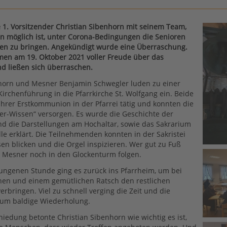
 1. Vorsitzender Christian Sibenhorn mit seinem Team,
n möglich ist, unter Corona-Bedingungen die Senioren
n zu bringen. Angekündigt wurde eine Überraschung.
en am 19. Oktober 2021 voller Freude über das
d ließen sich überraschen.
nhorn und Mesner Benjamin Schwegler luden zu einer
irchenführung in die Pfarrkirche St. Wolfgang ein. Beide
 Ihrer Erstkommunion in der Pfarrei tätig und konnten die
der-Wissen“ versorgen. Es wurde die Geschichte der
nd die Darstellungen am Hochaltar, sowie das Sakrarium
lle erklärt. Die Teilnehmenden konnten in der Sakristei
sen blicken und die Orgel inspizieren. Wer gut zu Fuß
 Mesner noch in den Glockenturm folgen.
ungenen Stunde ging es zurück ins Pfarrheim, um bei
hen und einem gemütlichen Ratsch den restlichen
rbringen. Viel zu schnell verging die Zeit und die
 um baldige Wiederholung.
hiedung betonte Christian Sibenhorn wie wichtig es ist,