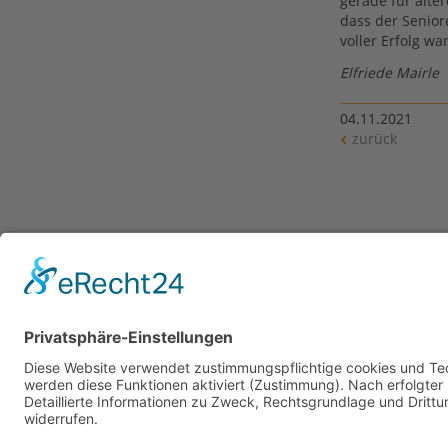
gerade für älte
dass der Senior
voller Erfolg wa
Elfriede Mairle
04.11.2021
zurück
Links
Kolpingsfamilie Meitingen