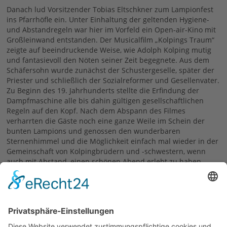
Danach lud Vorsitzender Tobias Eltschkner zum Lampionfest
ins Pfarrhöfle ein. Unter Einhaltung der geltenden Hygiene-
und Abstandregeln war hier im Vorfeld ein Open-air-Kino mit
Großleinwand entstanden. Der Musicalfilm „Kolpings Traum“
zeigte auf beeindruckende Weise, wie Adolph Kolping mutig
und fantasievoll den Nöten seiner Zeit begegnete. Aus dem
Schäfersohn wurde zunächst der Schustergeselle, später der
Priester und schließlich der Sozialreformer und Gesellenvater.
Zu Beginn des 19. Jahrhunderts stellte die Erfindung der
Dampfmaschine alle bis dahin gültigen gesellschaftlichen
Regeln auf den Kopf. Nach dem Abspann des Filmes
verharrten die Gäste noch eine ganze Weile im Schein der
bunten Lampions und genossen den wunderbaren
Sternenhimmel und die Möglichkeit einfach mal wieder in der
Gemeinschaft von Kolpingbrüdern und -schwestern, wenn
auch mit Abstand, einen schönen Abend erlebt zu haben.
Bilder und Text: Sabine und Ernst Eltschkner
13.07.2020
zurück