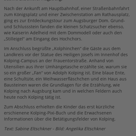
Nach der Ankunft am Hauptbahnhof, einer Straßenbahnfahrt
zum Königsplatz und einer Zwischenstation am Rathausplatz,
ging es zur Entdeckungstour zum Augsburger Dom. Grund-
und Schlussstein fanden die kleinen Schatzsucher ebenso,
wie Kaiserin Adelheid mit dem Dommodell oder auch den
„Stilleigel“ am Eingang des Hochchors.
Im Anschluss begrüßte „Kolphinchen“ die Gäste aus dem
Landkreis vor der Statue des Heiligen Josefs im Innenhof des
Kolping-Campus an der Frauentorstraße. Anhand von
Utensilien aus ihrer Umhängetasche erzählte sie, warum sie
so ein großer „Fan“ von Adolph Kolping ist. Eine blaue Ente,
eine Schultüte, ein Weihwasserfläschchen und ein Haus aus
Bausteinen waren die Grundlagen für die Erzählung, wie
Kolping nach Augsburg kam und in welchen Feldern auch
heute noch Kolping tätig ist.
Zum Abschluss erhielten die Kinder das erst kürzliche
erschienene Kolping-Pixi-Buch und die Erwachsenen
Informationen über die Betätigungsfelder von Kolping.
Text: Sabine Eltschkner - Bild: Angelika Eltschkner