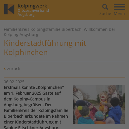
Kolpingwerk
Diözesanverband
Suche
Menü
Augsburg
Familienkreis Kolpingsfamilie Biberbach: Willkommen bei
Kolping Augsburg
Kinderstadtführung mit
Kolphinchen
zurück
06.02.2025
Erstmals konnte „Kolphinchen“
am 1. Februar 2025 Gäste auf
dem Kolping-Campus in
Augsburg begrüßen. Der
Familienkreis der Kolpingsfamilie
Biberbach erkundete im Rahmen
einer Kinderstadtführung mit
Sabine Eltschkner Augsburg.