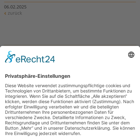
06.02.2025
zurück
Kolphinchen jetzt buchen!
„Kolphinchen“ lädt euch zu einer kleinen Entdeckungstour
rund um den Augsburger Dom und das Kolpinghaus ein.
Egal ob Familienkreis, Jahresausflug, Seniorenkreis…alle
sind herzlich willkommen. Nähere Infos und Anfragen
unter sabine.eltschkner(at)kolpingwerk-augsburg.de oder
im Diözesanbüro.
Links
Kolpingsfamilie Biberbach