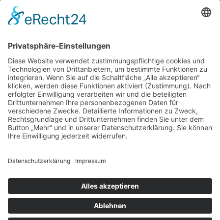
Lechhausen freut sich, wenn sie mit vielen Personen in einem
vollbesetzten Saal einen lustigen Fasching feiern kann.
05.01.2023
zurück
Links
Kolpingsfamilie Lechhausen
© 2026 | Kolpingwerk Diözesanverband Augsburg
Website von
sinntun
mit
flix.CMS
Datenschutzerklärung
|
Impressum