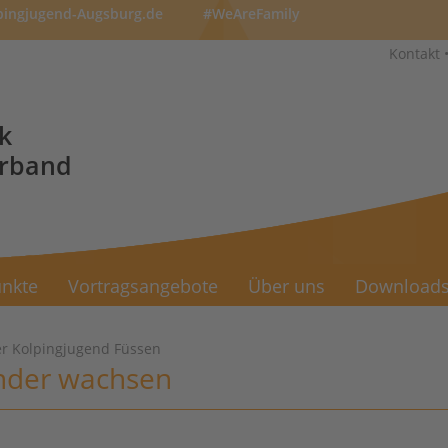
pingjugend-Augsburg.de
#WeAreFamily
Kontakt
k
erband
nkte
Vortragsangebote
Über uns
Download
r Kolpingjugend Füssen
nder wachsen