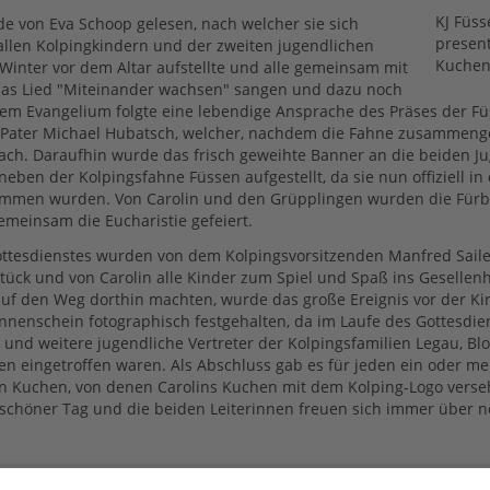
KJ Füss
e von Eva Schoop gelesen, nach welcher sie sich
present
llen Kolpingkindern und der zweiten jugendlichen
Kuche
n Winter vor dem Altar aufstellte und alle gemeinsam mit
as Lied "Miteinander wachsen" sangen und dazu noch
em Evangelium folgte eine lebendige Ansprache des Präses der F
e Pater Michael Hubatsch, welcher, nachdem die Fahne zusammeng
ch. Daraufhin wurde das frisch geweihte Banner an die beiden J
eben der Kolpingsfahne Füssen aufgestellt, da sie nun offiziell in
mmen wurden. Von Carolin und den Grüpplingen wurden die Fürbi
meinsam die Eucharistie gefeiert.
ttesdienstes wurden von dem Kolpingsvorsitzenden Manfred Saile
ück und von Carolin alle Kinder zum Spiel und Spaß ins Gesellen
 auf den Weg dorthin machten, wurde das große Ereignis vor der Ki
nenschein fotographisch festgehalten, da im Laufe des Gottesdie
 und weitere jugendliche Vertreter der Kolpingsfamilien Legau, Bl
n eingetroffen waren. Als Abschluss gab es für jeden ein oder me
n Kuchen, von denen Carolins Kuchen mit dem Kolping-Logo verse
 schöner Tag und die beiden Leiterinnen freuen sich immer über 