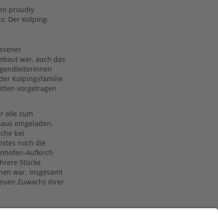
en proudly
s: Der Kolping-
n
üssener
ebaut war, auch das
ugendleiterinnen
 der Kolpingsfamilie
tten vorgetragen
r alle zum
haus eingeladen.
rche bei
nstes noch die
onhofen-Aufkirch
hrere Stücke
hen war. Insgesamt
neuen Zuwachs ihrer