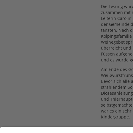
Die Lesung wurd
zusammen mit a
Leiterin Caroli
der Gemeinde d
tanzten. Nach d
Kolpingsfamili
Weihegebet spra
überreicht und n
Füssen aufgeno
und es wurde ge
Am Ende des Go
Weißwurstfrühst
Bevor sich alle
strahlendem Son
Diözesanleitung
und Thierhaupte
selbstgemachte
war es ein sehr
Kindergruppe.
Eva Schoop