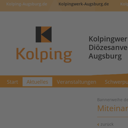
Kolping-Augsburg.de
Kolpingwerk-Augsburg.de
Kol
Kolpingwer
Diözesanv
Augsburg
Start
Aktuelles
Veranstaltungen
Schwerpu
Bannerweihe de
Miteina
zurück