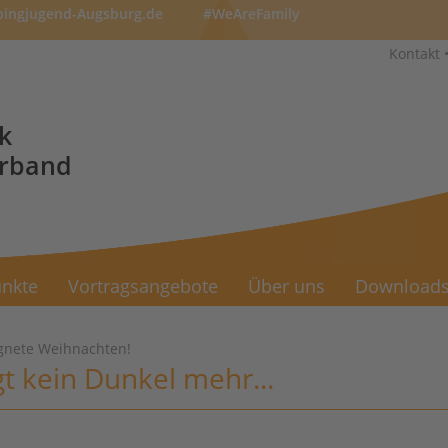
pingjugend-Augsburg.de
#WeAreFamily
Kontakt
k
erband
nkte
Vortragsangebote
Über uns
Download
gnete Weihnachten!
t kein Dunkel mehr...