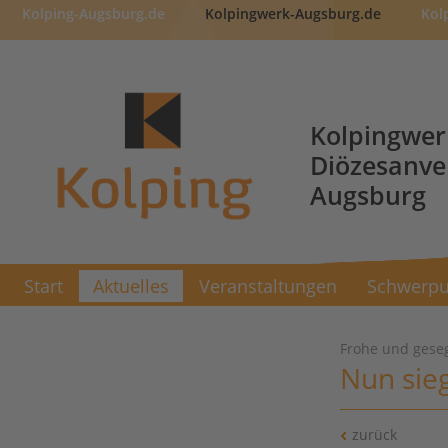
Kolping-Augsburg.de
Kolpingwerk-Augsburg.de
Kol
Kolpingwer
Diözesanv
Augsburg
Start
Aktuelles
Veranstaltungen
Schwerpu
Frohe und gese
Nun sieg
zurück