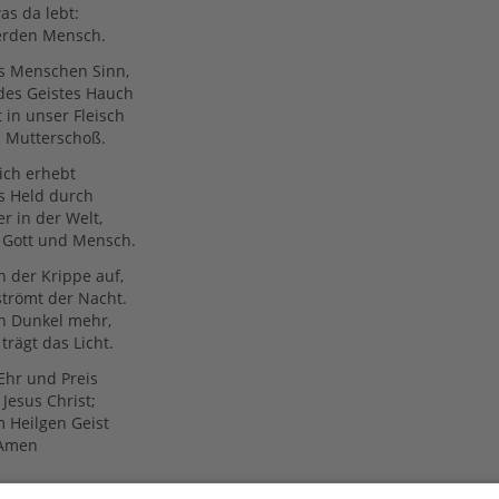
as da lebt:
werden Mensch.
es Menschen Sinn,
des Geistes Hauch
in unser Fleisch
s Mutterschoß.
ich erhebt
s Held durch
er in der Welt,
 Gott und Mensch.
n der Krippe auf,
strömt der Nacht.
n Dunkel mehr,
trägt das Licht.
Ehr und Preis
esus Christ;
m Heilgen Geist
 Amen