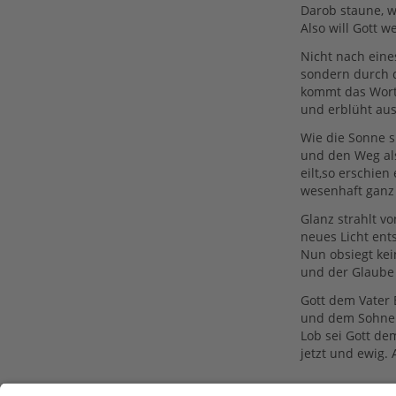
Darob staune, w
Also will Gott 
Nicht nach ein
sondern durch 
kommt das Wort 
und erblüht au
Wie die Sonne s
und den Weg al
eilt,so erschien 
wesenhaft ganz
Glanz strahlt vo
neues Licht ent
Nun obsiegt kei
und der Glaube 
Gott dem Vater 
und dem Sohne J
Lob sei Gott de
jetzt und ewig.