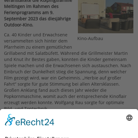
veranstaltete die Kolpingsfamilie
Meitingen im Rahmen des
Ferienprogramms am 9.
September 2023 das diesjährige
Outdoor-Kino.
Ca. 40 Kinder und Erwachsene
Kino-Aufbau
versammelten sich hinter dem
Pfarrheim zu einem gemütlichen
Grillabend mit Salatbüfett. Während die Grillmeister Martin
und Knut ihr Bestes gaben, konnten die Kinder gemeinsam
Spiele machen und die Erwachsenen sich austauschen. Nach
Einbruch der Dunkelheit stieg die Spannung, denn welcher
Film gezeigt wird, war ein Geheimnis. „Herbie auf großer
Fahrt“ sorgte für gute Stimmung bei allen Altersklassen.
Großen Anklang fand auch dieses Jahr wieder die
Popkornmaschine, womit auch der entsprechende Kinoflair
erzeugt werden konnte. Wolfgang Rau sorgte für optimale
Bild- und Tontechnik.
Text: Elfriede Mairle; Bilder: Martin Schmied
21.09.2023