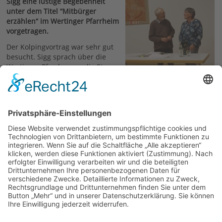
Sigg eine lustige Begebenheit
unter dem Titel “Mitbürger
erzählen“ im Wertinger Pfarrheim
vorgetragen.
Der Kolpingvortrag war sehr gut
besucht. Sigg sprach über die
Wertinger Pfarrherren, die St.
Martinskirche und blickte auch
auf das kommende
Stadtjubiläum 2024 - 750 Jahre
Stadt Wertingen - zurück . Die
Foto v. Konrad Friedrich
Vorsitzende der Kolpingsfamilie,
Frau Angelika Munz dankte dem
Referenten für den interessanten Vortrag.
04.10.2023
zurück