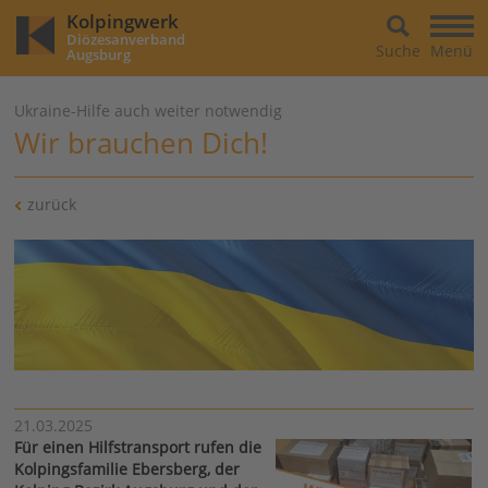
Kolpingwerk
Diözesanverband
Suche
Menü
Augsburg
Ukraine-Hilfe auch weiter notwendig
Wir brauchen Dich!
zurück
21.03.2025
Für einen Hilfstransport rufen die
Kolpingsfamilie Ebersberg, der