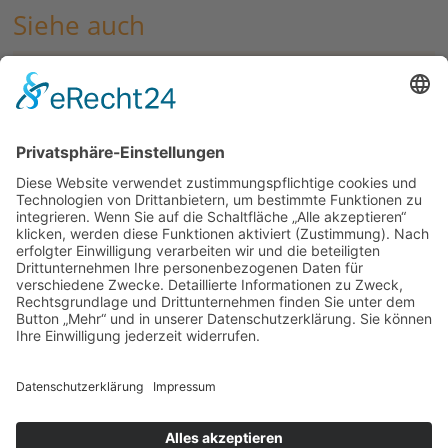
Siehe auch
Mehr zur Ukraine-Hilfe auf dieser Seite
Links
Kolpingwerk Bezirksverband Augsburg
Kolpingstiftung-Rudolf-Geiselberger
Downloads
Kolping-Hilfstransport Ukraine Liste benoetigte Dinge 2025-
03
© 2026 | Kolpingwerk Diözesanverband Augsburg
Website von
sinntun
mit
flix.CMS