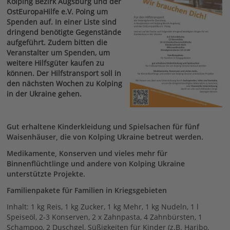
Kolping Bezirk Augsburg und der
OstEuropaHilfe e.V. Poing um
Spenden auf. In einer Liste sind
dringend benötigte Gegenstände
aufgeführt. Zudem bitten die
Veranstalter um Spenden, um
weitere Hilfsgüter kaufen zu
können. Der Hilfstransport soll in
den nächsten Wochen zu Kolping
in der Ukraine gehen.
Gut erhaltene Kinderkleidung und Spielsachen für fünf
Waisenhäuser, die von Kolping Ukraine betreut werden.
Medikamente, Konserven und vieles mehr für
Binnenflüchtlinge und andere von Kolping Ukraine
unterstützte Projekte.
Familienpakete für Familien in Kriegsgebieten
Inhalt: 1 kg Reis, 1 kg Zucker, 1 kg Mehr, 1 kg Nudeln, 1 l
Speiseöl, 2-3 Konserven, 2 x Zahnpasta, 4 Zahnbürsten, 1
Schampoo, 2 Duschgel, Süßigkeiten für Kinder (z.B. Haribo,