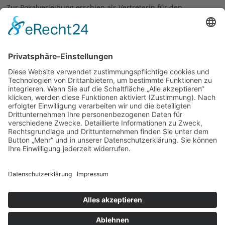
Zur Pokalverleihung erschien als Vertreterin für den
Diözesanvorstand Anna Ruf (Diözesanjugendleiterin), um die
geschmackvollen Glaspokale den Gewinnern zu übergeben.
Vielen Dank den teilnehmenden Kolpingsfamilien für die
freundschaftliche und faire Atmosphäre und hoffentlich bis
nächstes Jahr. Danke auch den Organisatoren!
Text: Elfriede Klaus; Bilder: Markus Dietrich
17.11.2015
zurück
© 2026 | Kolpingwerk Diözesanverband Augsburg
Website von
sinntun
mit
flix.CMS
Datenschutzerklärung
|
Impressum