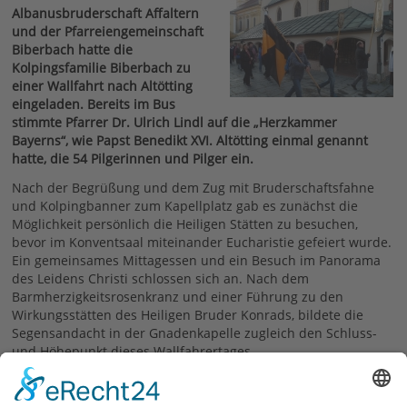
Albanusbruderschaft Affaltern
und der Pfarreiengemeinschaft
Biberbach hatte die
Kolpingsfamilie Biberbach zu
einer Wallfahrt nach Altötting
eingeladen. Bereits im Bus
stimmte Pfarrer Dr. Ulrich Lindl auf die „Herzkammer
Bayerns“, wie Papst Benedikt XVI. Altötting einmal genannt
hatte, die 54 Pilgerinnen und Pilger ein.
Nach der Begrüßung und dem Zug mit Bruderschaftsfahne
und Kolpingbanner zum Kapellplatz gab es zunächst die
Möglichkeit persönlich die Heiligen Stätten zu besuchen,
bevor im Konventsaal miteinander Eucharistie gefeiert wurde.
Ein gemeinsames Mittagessen und ein Besuch im Panorama
des Leidens Christi schlossen sich an. Nach dem
Barmherzigkeitsrosenkranz und einer Führung zu den
Wirkungsstätten des Heiligen Bruder Konrads, bildete die
Segensandacht in der Gnadenkapelle zugleich den Schluss-
und Höhepunkt dieses Wallfahrertages.
Text: Sabine Eltschkner; Bilder: Ernst Eltschkner