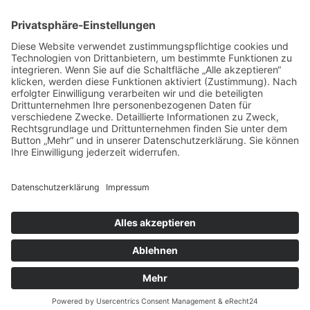
31.10.2016
zurück
Links
Kolpingsfamilie Biberbach
© 2026 | Kolpingwerk Diözesanverband Augsburg
Website von
sinntun
mit
flix.CMS
Datenschutzerklärung
|
Impressum