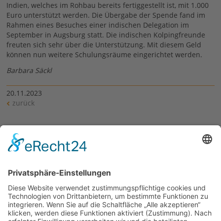
Indien, welches im Rohbau bereits fertiggestellt ist, mit 1.000
Euro unterstützt werden. Die Übergabe der Spende fand im
Rahmen eines Besuches einer indischen Delegation im
September in Augsburg statt. Die indischen Kolpingfreunde
freuten sich sehr über die Unterstützung. Mit diesem Geld
können nun weitere Schulungsräume eingerichtet werden.
Barbara Säckl
20.11.2023
zurück
Siehe auch
Verantwortung für die eine Welt
Links