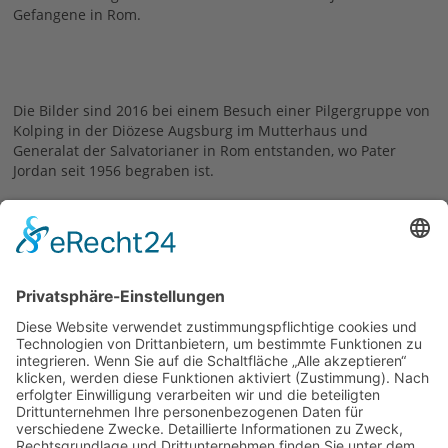
Gefangene in Rom.
Die Bilder sind 2016 bei einem Besuch einer Pilgergruppe von
Kolping in der Diözese Augsburg im Mutterhaus und
Generalat der Salvatorianer in Rom entstanden, wo Pater
Jordan seit 1956 begraben ist.
07.09.2018
zurück
Links
Mehr zu Pater Jordan auf www.salvatorianer.de
KNA Artikel zum 100. Todestag auf www.katholisch.de