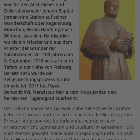
war für den Anstreicher und
Dekorationsmaler Johann Baptist
Jordan eine Station auf seiner
Wanderschaft über Regensburg,
München, Berlin, Hamburg nach
Böhmen. Aus dem Handwerker
wurde ein Priester und aus dem
Priester der Gründer der
Salvatorianer. Vor 100 Jahren am
8. September 1918 verstarb er in
Tafers in der Nähe von Freiburg.
Bereits 1945 wurde der
Seligsprechungsprozess für ihn
eingeleitet. 2011 hat Papst
Benedikt XVI. Franziskus Maria vom Kreuz Jordan den
heroischen Tugendgrad zuerkannt.
Der 1848 im badischen Gurtweil nahe der Schweizer Grenze
geborene Jordan spürte in sich schon früh die Berufung zum
Priester. Aufgrund des Kulturkampfes wurde er nach
Privatunterricht, Gymnasium und Studium im Geheimen 1878
zum Priester geweiht. Seine Sprachbegabung führte ihn nach
Rom. Hier beginnt Pater Franz Maria vom Kreuz Jordan, so