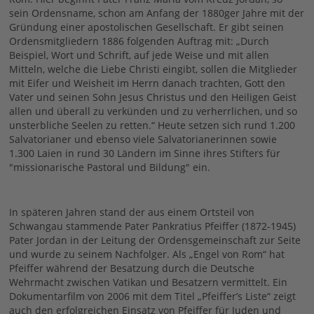
sein Ordensname, schon am Anfang der 1880ger Jahre mit der
Gründung einer apostolischen Gesellschaft. Er gibt seinen
Ordensmitgliedern 1886 folgenden Auftrag mit: „Durch
Beispiel, Wort und Schrift, auf jede Weise und mit allen
Mitteln, welche die Liebe Christi eingibt, sollen die Mitglieder
mit Eifer und Weisheit im Herrn danach trachten, Gott den
Vater und seinen Sohn Jesus Christus und den Heiligen Geist
allen und überall zu verkünden und zu verherrlichen, und so
unsterbliche Seelen zu retten.“ Heute setzen sich rund 1.200
Salvatorianer und ebenso viele Salvatorianerinnen sowie
1.300 Laien in rund 30 Ländern im Sinne ihres Stifters für
"missionarische Pastoral und Bildung" ein.
In späteren Jahren stand der aus einem Ortsteil von
Schwangau stammende Pater Pankratius Pfeiffer (1872-1945)
Pater Jordan in der Leitung der Ordensgemeinschaft zur Seite
und wurde zu seinem Nachfolger. Als „Engel von Rom“ hat
Pfeiffer während der Besatzung durch die Deutsche
Wehrmacht zwischen Vatikan und Besatzern vermittelt. Ein
Dokumentarfilm von 2006 mit dem Titel „Pfeiffer’s Liste“ zeigt
auch den erfolgreichen Einsatz von Pfeiffer für Juden und