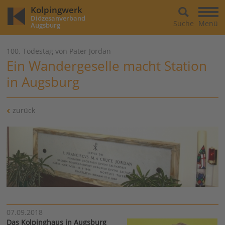
Kolpingwerk
Diözesanverband
Suche
Menü
Augsburg
100. Todestag von Pater Jordan
Ein Wandergeselle macht Station
in Augsburg
zurück
07.09.2018
Das Kolpinghaus in Augsburg