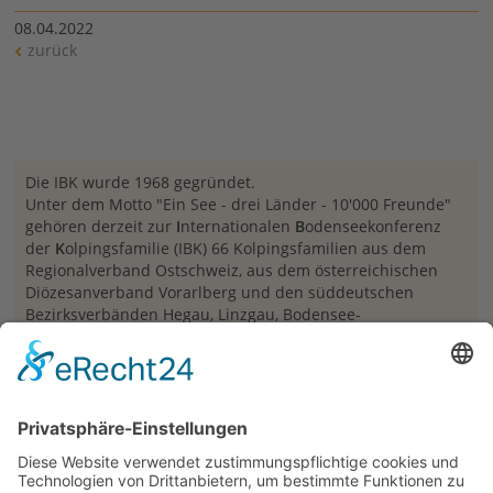
08.04.2022
zurück
Die IBK wurde 1968 gegründet.
Unter dem Motto "Ein See - drei Länder - 10'000 Freunde"
gehören derzeit zur
I
nternationalen
B
odenseekonferenz
der
K
olpingsfamilie (IBK) 66 Kolpingsfamilien aus dem
Regionalverband Ostschweiz, aus dem österreichischen
Diözesanverband Vorarlberg und den süddeutschen
Bezirksverbänden Hegau, Linzgau, Bodensee-
Oberschwaben, Westallgäu und Württembergisch Allgäu
an.
Links
Mehr zur IBK