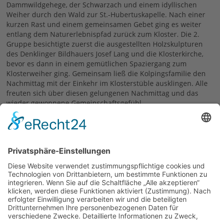
Dammwildgehege, der Schwarzach und einem idyllischen
Weiher durch den Wald zur St.-Hubertuskapelle. Nach einer
kurzen Rast und einem gemeinsamen Gebet ging es weiter
entlang dem Naturerlebnispfad zurück zum Kloster. Die 2.
Gruppe besichtigte zuerst die ausgestellten Holzskulpturen
des Denklinger Bildhauers Josef Lang und die Klosterkirche,
bevor es dann in einem gemütlichen Spaziergang zum
Klosterweiher ging. Gemeinsam ließ die Kolpingsfamilie den
Nachmittag mit der Einkehr im Klosterstüble ausklingen. Alle
freuten sich über diesen gelungenen Nachmittag und das
wieder gewonnene Gemeinschaftsgefühl.
Text: Barbara Säckl Bild: Claus Wörz
30.08.2021
zurück
Links