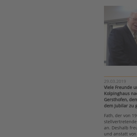
29.03.2019
Viele Freunde u
Kolpinghaus nac
Gersthofen, de
dem Jubilar zu g
Fath, der von 1
stellvertretend
an. Deshalb fre
und anstatt vo