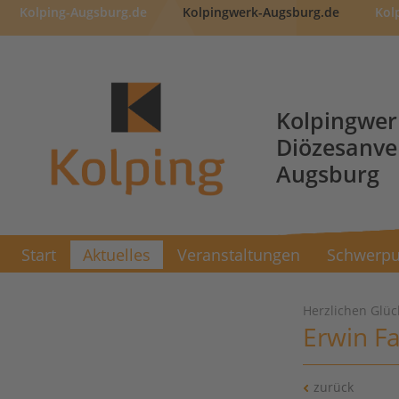
Kolping-Augsburg.de
Kolpingwerk-Augsburg.de
Kol
Kolpingwer
Diözesanv
Augsburg
Start
Aktuelles
Veranstaltungen
Schwerpu
Herzlichen Glü
Erwin Fa
zurück