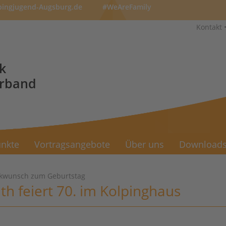
pingjugend-Augsburg.de
#WeAreFamily
Kontakt
k
erband
nkte
Vortragsangebote
Über uns
Download
ckwunsch zum Geburtstag
th feiert 70. im Kolpinghaus