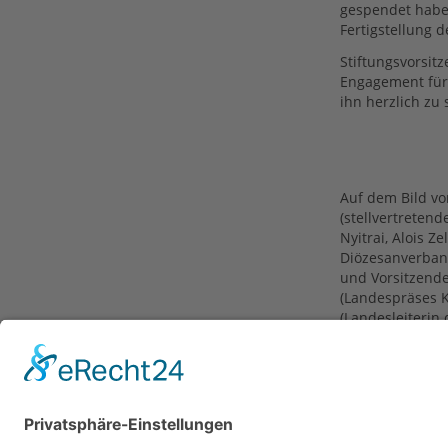
gespendet haben
Fertigstellung 
Stiftungsvorsit
Engagement für
ihn herzlich zu
Auf dem Bild von
(stellvertreten
Nyitrai, Alois 
Diözesanverban
und Vorsitzend
(Landespräses 
(Landesleiterin
Mitglied im Sti
29.03.2019
zurück