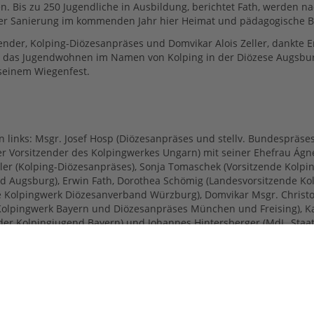
. Bis zu 250 Jugendliche in Ausbildung, berichtet Fath, werden n
der Sanierung im kommenden Jahr hier Heimat und pädagogische B
zender, Kolping-Diözesanpräses und Domvikar Alois Zeller, dankte E
 das Jugendwohnen im Namen von Kolping in der Diözese Augsburg
 seinem Wiegenfest.
 links: Msgr. Josef Hosp (Diözesanpräses und stellv. Bundespräses 
der Vorsitzender des Kolpingwerkes Ungarn) mit seiner Ehefrau Ág
Zeller (Kolping-Diözesanpräses), Sonja Tomaschek (Vorsitzende Kolp
d Augsburg), Erwin Fath, Dorothea Schömig (Landesvorsitzende Ko
e Kolpingwerk Diözesanverband Würzburg), Domvikar Msgr. Christ
Kolpingwerk Bayern und Diözesanpräses München und Freising), K
 der Kolpingjugend Bayern) und Johannes Hintersberger (MdL, Staat
ftungsrat der Kolping-Stiftung Augsburg)