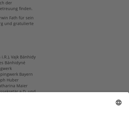
ach der
etreuung finden.
rwin Fath für sein
 und gratulierte
i.R.), Vajk Bánhidy
nes Bánhidyné
ingwerk
lpingwerk Bayern
oph Huber
atharina Maier
ssekretär a.D. und