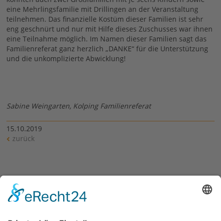
eine Mehrlingsfamilie mit Drillingen an der Veranstaltung
teilnehmen. Das finanzielle Kostüm dieser Familien ist sehr
eng geschnürt und nur mit Hilfe dieses Zuschusses war ihnen
eine Teilnahme möglich. Im Namen dieser Familien sagt das
Familienreferat ganz herzlich „DANKE“ für die Unterstützung
und die unkomplizierte Abwicklung!
Sabine Weingarten, Kolping Familienreferat
15.10.2019
zurück
Siehe auch
Mehr zur Familienstiftung