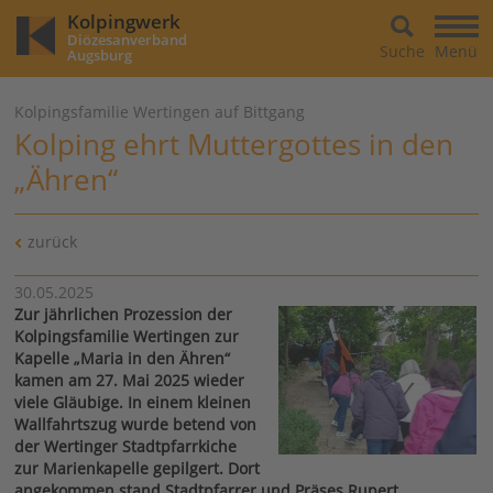
Kolpingwerk
Diözesanverband
Suche
Menü
Augsburg
Kolpingsfamilie Wertingen auf Bittgang
Kolping ehrt Muttergottes in den
„Ähren“
zurück
30.05.2025
Zur jährlichen Prozession der
Kolpingsfamilie Wertingen zur
Kapelle „Maria in den Ähren“
kamen am 27. Mai 2025 wieder
viele Gläubige. In einem kleinen
Wallfahrtszug wurde betend von
der Wertinger Stadtpfarrkiche
zur Marienkapelle gepilgert. Dort
angekommen stand Stadtpfarrer und Präses Rupert