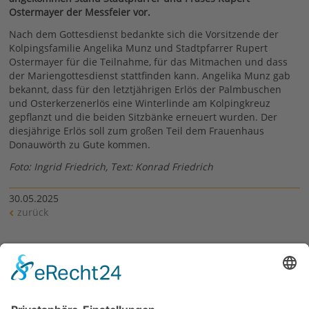
Ostermayer der Messfeier vor.
Nach dem Gottesdienst bedankte sich die Vorsitzende der
Kolpingsfamilie Angelika Munz und Stadtpfarrer Rupert
Ostermayer für die Teilnahme, für das Mitmachen und dass
der Mariengottesdienst stattfinden kann. Angelika Munz gab
bekannt, dass für den letztjährigen Erlös der Palmbuschen
und Osterkerzenerlös eine Winterlinde am Kolpingkreuz
gepflanzt und die beiden Sitzbänke erneuert wurden. Der
diesjährige Erlös soll zum großen Teil dem Frauenhaus
Donauwörth zu Gute kommen.
Foto: Ingrid Friedrich, Text: Konrad Friedrich
30.05.2025
zurück
Siehe auch