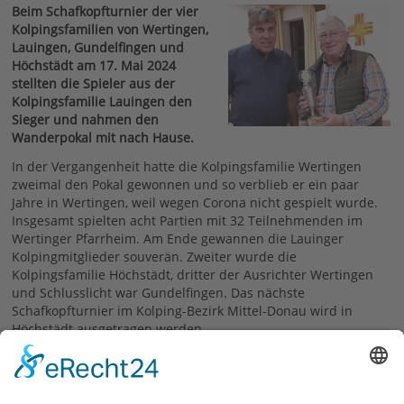
Beim Schafkopfturnier der vier
Kolpingsfamilien von Wertingen,
Lauingen, Gundelfingen und
Höchstädt am 17. Mai 2024
stellten die Spieler aus der
Kolpingsfamilie Lauingen den
Sieger und nahmen den
Wanderpokal mit nach Hause.
In der Vergangenheit hatte die Kolpingsfamilie Wertingen
zweimal den Pokal gewonnen und so verblieb er ein paar
Jahre in Wertingen, weil wegen Corona nicht gespielt wurde.
Insgesamt spielten acht Partien mit 32 Teilnehmenden im
Wertinger Pfarrheim. Am Ende gewannen die Lauinger
Kolpingmitglieder souverän. Zweiter wurde die
Kolpingsfamilie Höchstädt, dritter der Ausrichter Wertingen
und Schlusslicht war Gundelfingen. Das nächste
Schafkopfturnier im Kolping-Bezirk Mittel-Donau wird in
Höchstädt ausgetragen werden.
Konrad Friedrich
21.05.2024