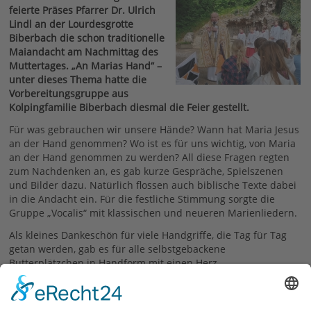
feierte Präses Pfarrer Dr. Ulrich
Lindl an der Lourdesgrotte
Biberbach die schon traditionelle
Maiandacht am Nachmittag des
Muttertages. „An Marias Hand“ –
unter dieses Thema hatte die
Vorbereitungsgruppe aus
Kolpingfamilie Biberbach diesmal die Feier gestellt.
Für was gebrauchen wir unsere Hände? Wann hat Maria Jesus
an der Hand genommen? Wo ist es für uns wichtig, von Maria
an der Hand genommen zu werden? All diese Fragen regten
zum Nachdenken an, es gab kurze Gespräche, Spielszenen
und Bilder dazu. Natürlich flossen auch biblische Texte dabei
in die Andacht ein. Für die festliche Stimmung sorgte die
Gruppe „Vocalis“ mit klassischen und neueren Marienliedern.
Als kleines Dankeschön für viele Handgriffe, die Tag für Tag
getan werden, gab es für alle selbstgebackene
Butterplätzchen in Handform mit einen Herz.
Text und Bilder: Sabine und Ernst Eltschkner