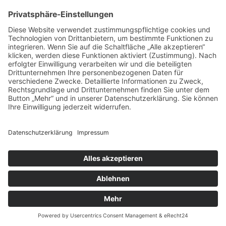
20.05.2026
zurück
Links
Kolpingsfamilie Biberbach
© 2026 | Kolpingwerk Diözesanverband Augsburg
Website von
sinntun
mit
flix.CMS
Datenschutzerklärung
|
Impressum