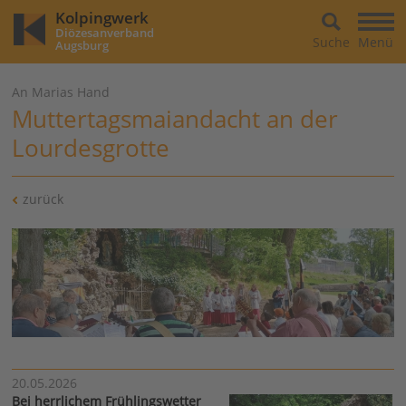
Kolpingwerk
Diözesanverband
Suche
Menü
Augsburg
An Marias Hand
Muttertagsmaiandacht an der
Lourdesgrotte
zurück
20.05.2026
Bei herrlichem Frühlingswetter