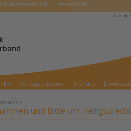
pingjugend-Augsburg.de
#WeAreFamily
Kontakt
k
erband
nkte
Vortragsangebote
Über uns
Download
ässt Spuren
ahmen und Bitte um Heiligsprech