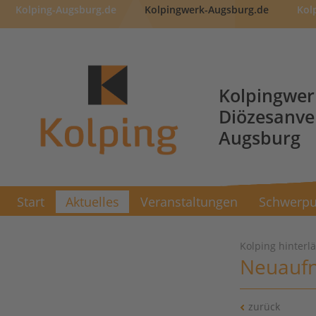
Kolping-Augsburg.de
Kolpingwerk-Augsburg.de
Kol
Kolpingwer
Diözesanv
Augsburg
Start
Aktuelles
Veranstaltungen
Schwerpu
Kolping hinterl
Neuaufn
zurück