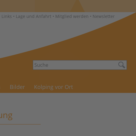
•
Links
•
Lage und Anfahrt
•
Mitglied werden
•
Newsletter
s
Bilder
Kolping vor Ort
ung